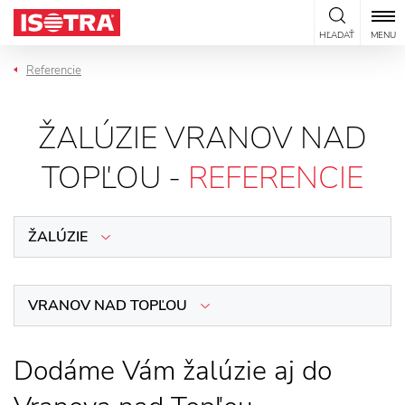
Preskočiť na obsah
HĽADAŤ
MENU
Referencie
ŽALÚZIE VRANOV NAD
TOPĽOU -
REFERENCIE
ŽALÚZIE
VRANOV NAD TOPĽOU
Dodáme Vám žalúzie aj do