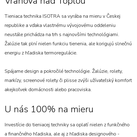
Vranova nad Topľou
Tieniaca technika ISOTRA sa vyrába na mieru v Českej
republike a vďaka vlastnému vývojovému oddeleniu
neustále prichádza na trh s najnovšími technológiami.
Žalúzie tak plní nielen funkciu tienenia, ale korigujú slnečnú
energiu z hľadiska termoregulácie.
Spájame design a pokročilé technológie. Žalúzie, rolety,
markízy, screenové rolety či plisse zvýši užívateľský komfort
akejkoľvek domácnosti alebo pracoviska.
U nás 100% na mieru
Investície do tieniacej techniky sa oplatí nielen z funkčného
a finančného hľadiska, ale aj z hľadiska designového -