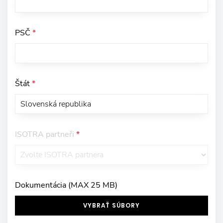
PSČ
*
Štát
*
ISOTRA partneři
*
Dokumentácia (MAX 25 MB)
VYBRAŤ SÚBORY