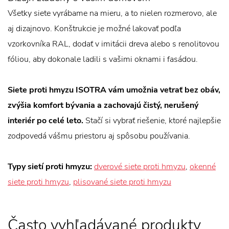
Všetky siete vyrábame na mieru, a to nielen rozmerovo, ale
aj dizajnovo. Konštrukcie je možné lakovať podľa
vzorkovníka RAL, dodať v imitácii dreva alebo s renolitovou
fóliou, aby dokonale ladili s vašimi oknami i fasádou.
Siete proti hmyzu ISOTRA vám umožnia vetrať bez obáv,
zvýšia komfort bývania a zachovajú čistý, nerušený
interiér po celé leto.
Stačí si vybrať riešenie, ktoré najlepšie
zodpovedá vášmu priestoru aj spôsobu používania.
Typy sietí proti hmyzu:
dverové siete proti hmyzu
,
okenné
siete proti hmyzu
,
plisované siete proti hmyzu
Často vyhľadávané produkty