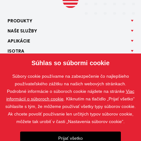
PRODUKTY
NAŠE
SLUŽBY
APLIKÁCIE
ISOTRA
KONTAKT
Súhlas so súbormi cookie
Súbory cookie používame na zabezpečenie čo najlepšieho
používateľského zážitku na našich webových stránkach.
Podrobné informácie o súboroch cookie nájdete na stránke
Viac
informácií o súboroch cookie
. Kliknutím na tlačidlo „Prijať všetko“
súhlasíte s tým, že môžeme používať všetky typy súborov cookie.
Ak chcete povoliť používanie len určitých typov súborov cookie,
môžete tak urobiť v časti „Nastavenia súborov cookie“.
Prijať všetko