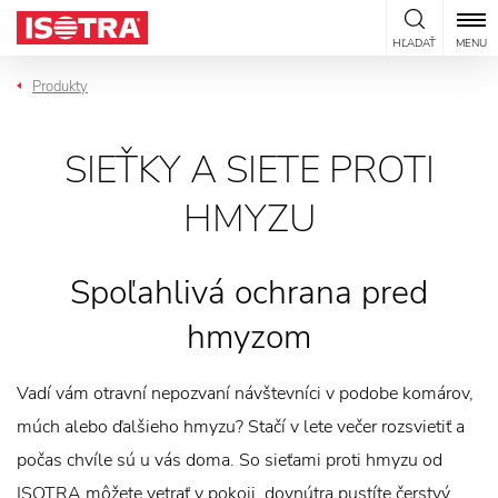
Preskočiť na obsah
HĽADAŤ
MENU
Produkty
SIEŤKY A SIETE PROTI
HMYZU
Spoľahlivá ochrana pred
hmyzom
Vadí vám otravní nepozvaní návštevníci v podobe komárov,
múch alebo ďalšieho hmyzu? Stačí v lete večer rozsvietiť a
počas chvíle sú u vás doma. So sieťami proti hmyzu od
ISOTRA môžete vetrať v pokoji, dovnútra pustíte čerstvý