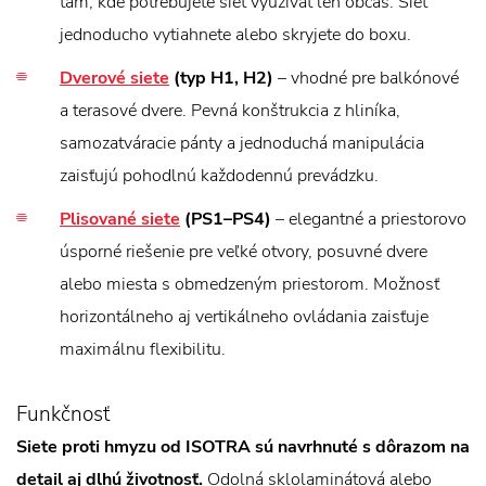
tam, kde potrebujete sieť využívať len občas. Sieť
jednoducho vytiahnete alebo skryjete do boxu.
Dverové siete
(typ H1, H2)
– vhodné pre balkónové
a terasové dvere. Pevná konštrukcia z hliníka,
samozatváracie pánty a jednoduchá manipulácia
zaisťujú pohodlnú každodennú prevádzku.
Plisované siete
(PS1–PS4)
– elegantné a priestorovo
úsporné riešenie pre veľké otvory, posuvné dvere
alebo miesta s obmedzeným priestorom. Možnosť
horizontálneho aj vertikálneho ovládania zaisťuje
maximálnu flexibilitu.
Funkčnosť
Siete proti hmyzu od ISOTRA sú navrhnuté s dôrazom na
detail aj dlhú životnosť.
Odolná sklolaminátová alebo