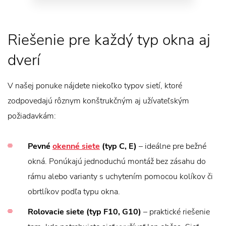
Riešenie pre každý typ okna aj
dverí
V našej ponuke nájdete niekoľko typov sietí, ktoré
zodpovedajú rôznym konštrukčným aj užívateľským
požiadavkám:
Pevné
okenné siete
(typ C, E)
– ideálne pre bežné
okná. Ponúkajú jednoduchú montáž bez zásahu do
rámu alebo varianty s uchytením pomocou kolíkov či
obrtlíkov podľa typu okna.
Rolovacie siete (typ F10, G10)
– praktické riešenie