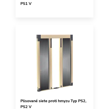
PS1 V
Plisované siete proti hmyzu Typ PS2,
PS2 V