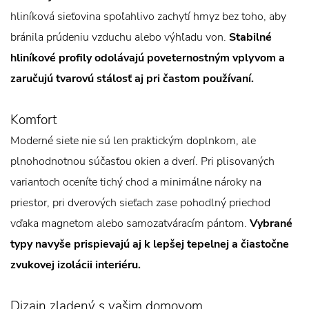
hliníková sieťovina spoľahlivo zachytí hmyz bez toho, aby
bránila prúdeniu vzduchu alebo výhľadu von.
Stabilné
hliníkové profily odolávajú poveternostným vplyvom a
zaručujú tvarovú stálosť aj pri častom používaní.
Komfort
Moderné siete nie sú len praktickým doplnkom, ale
plnohodnotnou súčasťou okien a dverí. Pri plisovaných
variantoch oceníte tichý chod a minimálne nároky na
priestor, pri dverových sieťach zase pohodlný priechod
vďaka magnetom alebo samozatváracím pántom.
Vybrané
typy navyše prispievajú aj k lepšej tepelnej a čiastočne
zvukovej izolácii interiéru.
Dizajn zladený s vašim domovom