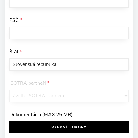
PSČ
*
Štát
*
ISOTRA partneři
*
Dokumentácia (MAX 25 MB)
VYBRAŤ SÚBORY