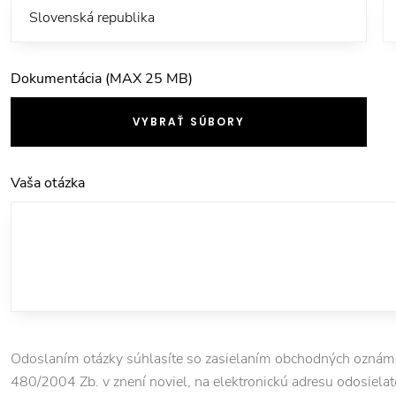
Dokumentácia (MAX 25 MB)
VYBRAŤ SÚBORY
Vaša otázka
Odoslaním otázky súhlasíte so zasielaním obchodných oznámen
480/2004 Zb. v znení noviel, na elektronickú adresu odosielate