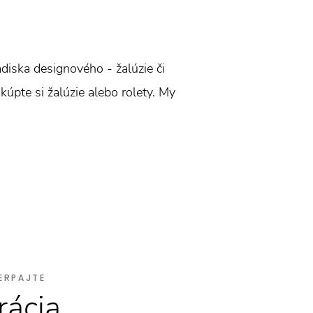
ľadiska designového - žalúzie či
 kúpte si žalúzie alebo rolety. My
ERPAJTE
rácia