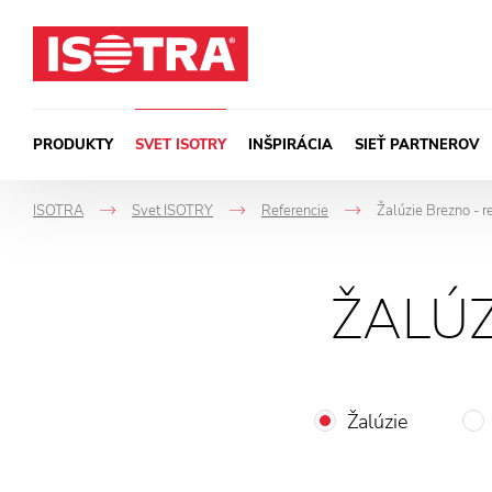
Preskočiť na obsah
PRODUKTY
SVET ISOTRY
INŠPIRÁCIA
SIEŤ PARTNEROV
ISOTRA
Svet ISOTRY
Referencie
Žalúzie Brezno - r
->
->
->
ŽALÚZ
Žalúzie