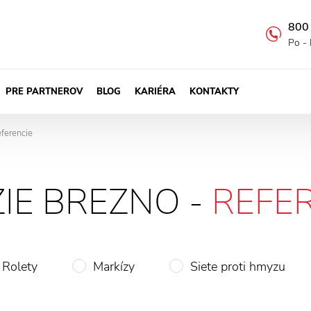
800
Po - 
PRE PARTNEROV
BLOG
KARIÉRA
KONTAKTY
eferencie
IE BREZNO -
REFE
Rolety
Markízy
Siete proti hmyzu