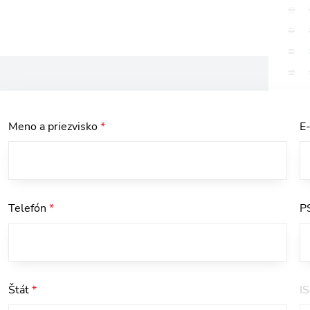
Meno a priezvisko
*
E
Telefón
*
P
Štát
*
I