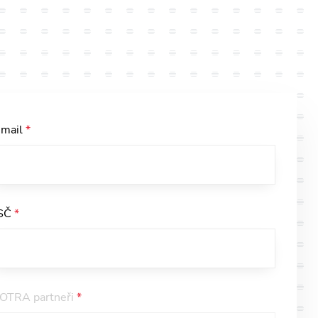
-mail
*
SČ
*
SOTRA partneři
*