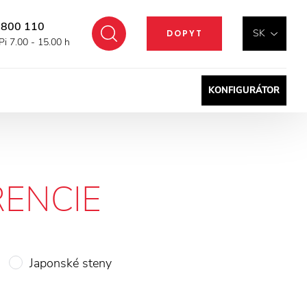
 800 110
Hľadať
SK
DOPYT
Pi 7.00 - 15.00 h
KONFIGURÁTOR
RENCIE
Japonské steny