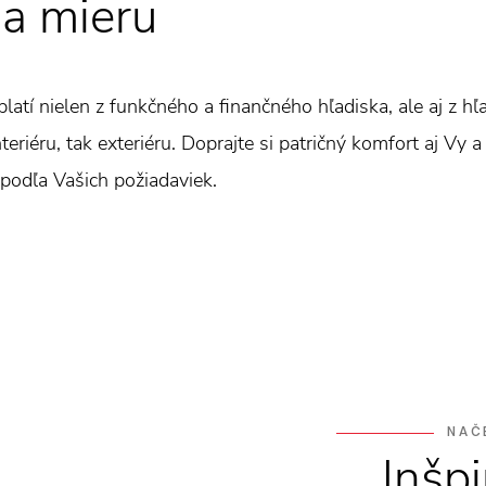
a mieru
oplatí nielen z funkčného a finančného hľadiska, ale aj z h
eriéru, tak exteriéru. Doprajte si patričný komfort aj Vy a
podľa Vašich požiadaviek.
NAČ
Inšpi