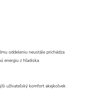
ému oddeleniu neustále prichádza
nú energiu z hľadiska
výši užívateľský komfort akejkoľvek