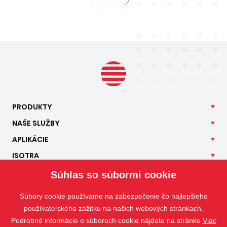
Previous
Next
PRODUKTY
NAŠE
SLUŽBY
APLIKÁCIE
ISOTRA
KONTAKT
Súhlas so súbormi cookie
Súbory cookie používame na zabezpečenie čo najlepšieho
používateľského zážitku na našich webových stránkach.
Podrobné informácie o súboroch cookie nájdete na stránke
Viac