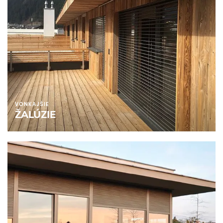
VONKAJŠIE
ŽALÚZIE