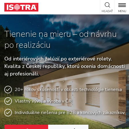
Preskočiť na obsah
HĽADAŤ
MENU
Tienenie na mieru
– od návrhu
po realizáciu
Od interiérových žalúzií po exteriérové rolety.
Kvalita z Českej republiky, ktorú ocenia domácnosti
aj profesionáli.
20+ rokov skúseností v oblasti technológie tienenia
Vlastný vývoj a výroba v ČR
Individuálne riešenia pre B2B a koncových zákazníkov