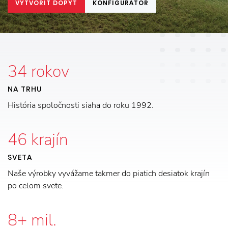
VYTVORIŤ DOPYT
KONFIGURÁTOR
34
rokov
NA TRHU
História spoločnosti siaha do roku 1992.
46
krajín
SVETA
Naše výrobky vyvážame takmer do piatich desiatok krajín
po celom svete.
8
+ mil.