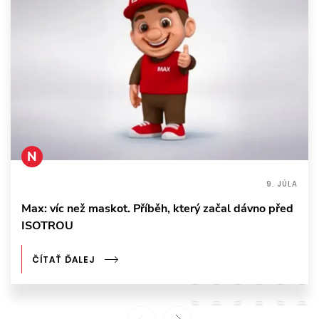
N
9. JÚLA
Max: víc než maskot. Příběh, který začal dávno před
ISOTROU
ČÍTAŤ ĎALEJ