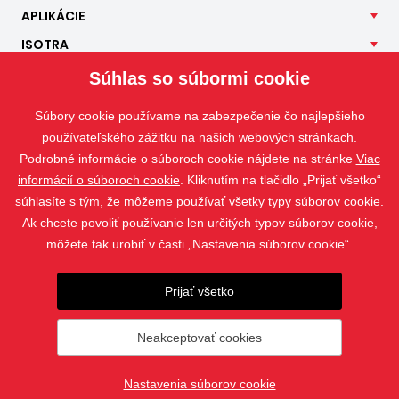
APLIKÁCIE
ISOTRA
KONTAKT
Súhlas so súbormi cookie
Súbory cookie používame na zabezpečenie čo najlepšieho
používateľského zážitku na našich webových stránkach.
Podrobné informácie o súboroch cookie nájdete na stránke
Viac
informácií o súboroch cookie
. Kliknutím na tlačidlo „Prijať všetko“
súhlasíte s tým, že môžeme používať všetky typy súborov cookie.
Ak chcete povoliť používanie len určitých typov súborov cookie,
môžete tak urobiť v časti „Nastavenia súborov cookie“.
Prijať všetko
Fotografie sú chránené autorským právom a ich sťahovanie alebo
použitie bez povolenia je zakázané.
Neakceptovať cookies
© 2019 - 2026 ISOTRA a.s.
Nastavenia súborov cookie
vytvoril
webProgress