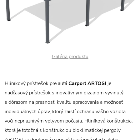
Galéria produktu
Hliníkový prístrešok pre autá
Carport ARTOSI
je
nadčasový prístrešok s inovatívnym dizajnom vyvinutý
s dôrazom na presnosť, kvalitu spracovania a možnosť
individuálnych úprav, ktorý zaistí ochranu vášho vozidla
voči nepriaznivým vplyvom počasia. Hliníková konštrukcia,
ktorá je totožná s konštrukciou bioklimatickej pergoly
ARTOSI, je doplnená o nosný trapézový plech alebo