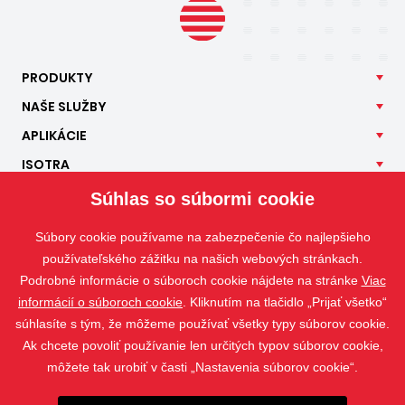
PRODUKTY
NAŠE
SLUŽBY
APLIKÁCIE
ISOTRA
KONTAKT
Súhlas so súbormi cookie
Súbory cookie používame na zabezpečenie čo najlepšieho
používateľského zážitku na našich webových stránkach.
Podrobné informácie o súboroch cookie nájdete na stránke
Viac
informácií o súboroch cookie
. Kliknutím na tlačidlo „Prijať všetko“
súhlasíte s tým, že môžeme používať všetky typy súborov cookie.
Ak chcete povoliť používanie len určitých typov súborov cookie,
môžete tak urobiť v časti „Nastavenia súborov cookie“.