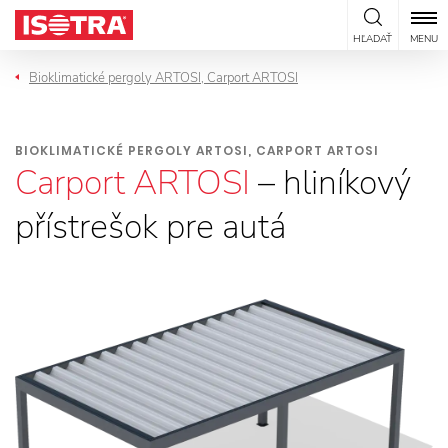
Preskočiť na obsah
HĽADAŤ
MENU
Bioklimatické pergoly ARTOSI, Carport ARTOSI
BIOKLIMATICKÉ PERGOLY ARTOSI, CARPORT ARTOSI
Carport ARTOSI
– hliníkový
přístrešok pre autá