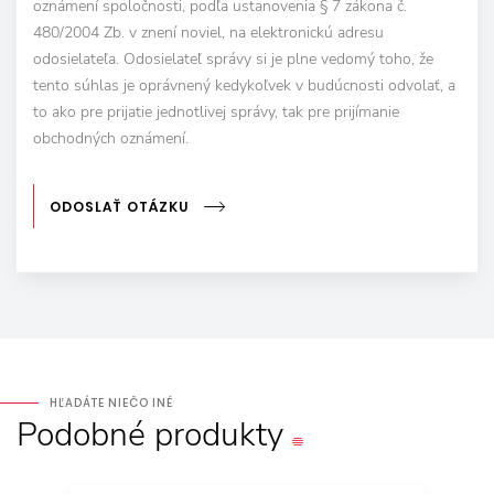
oznámení spoločnosti, podľa ustanovenia § 7 zákona č.
480/2004 Zb. v znení noviel, na elektronickú adresu
odosielateľa. Odosielateľ správy si je plne vedomý toho, že
tento súhlas je oprávnený kedykoľvek v budúcnosti odvolať, a
to ako pre prijatie jednotlivej správy, tak pre prijímanie
obchodných oznámení.
ODOSLAŤ OTÁZKU
HĽADÁTE NIEČO INÉ
Podobné
produkty