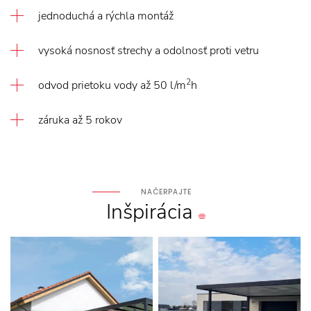
jednoduchá a rýchla montáž
vysoká nosnosť strechy a odolnosť proti vetru
2
odvod prietoku vody až 50 l/m
h
záruka až 5 rokov
NAČERPAJTE
Inšpirácia