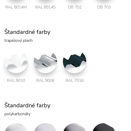
RAL 8014M
RAL 8014S
DB 702
DB 703
Štandardné farby
trapézový plech
RAL 9010
RAL 9006
RAL 7016
Štandardné farby
polykarbonáty