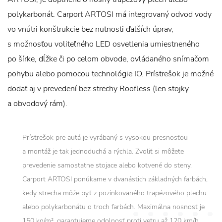
polykarbonát. Carport ARTOSI má integrovaný odvod vody
vo vnútri konštrukcie bez nutnosti ďalších úprav,
s možnosťou voliteľného LED osvetlenia umiestneného
po šírke, dĺžke či po celom obvode, ovládaného snímačom
pohybu alebo pomocou technológie IO. Prístrešok je možné
dodať aj v prevedení bez strechy Roofless (len stojky
a obvodový rám).
Prístrešok pre autá je vyrábaný s vysokou presnosťou
a montáž je tak jednoduchá a rýchla. Zvoliť si môžete
prevedenie samostatne stojace alebo kotvené do steny.
Carport ARTOSI ponúkame v dvanástich základných farbách,
kedy strecha môže byť z pozinkovaného trapézového plechu
alebo polykarbonátu o troch farbách. Maximálna nosnosť je
150 kg/m², garantujeme odolnosť proti vetru až 120 km/h