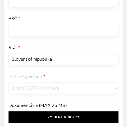
PSČ
*
Štát
*
ISOTRA partneři
*
Dokumentácia (MAX 25 MB)
VYBRAŤ SÚBORY