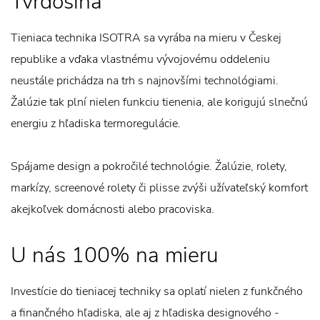
Tvrdošína
Tieniaca technika ISOTRA sa vyrába na mieru v Českej
republike a vďaka vlastnému vývojovému oddeleniu
neustále prichádza na trh s najnovšími technológiami.
Žalúzie tak plní nielen funkciu tienenia, ale korigujú slnečnú
energiu z hľadiska termoregulácie.
Spájame design a pokročilé technológie. Žalúzie, rolety,
markízy, screenové rolety či plisse zvýši užívateľský komfort
akejkoľvek domácnosti alebo pracoviska.
U nás 100% na mieru
Investície do tieniacej techniky sa oplatí nielen z funkčného
a finančného hľadiska, ale aj z hľadiska designového -