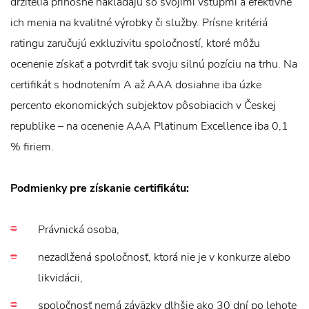
držitelia prínosne nakladajú so svojimi vstupmi a efektívne
ich menia na kvalitné výrobky či služby. Prísne kritériá
ratingu zaručujú exkluzivitu spoločností, ktoré môžu
ocenenie získať a potvrdiť tak svoju silnú pozíciu na trhu. Na
certifikát s hodnotením A až AAA dosiahne iba úzke
percento ekonomických subjektov pôsobiacich v Českej
republike – na ocenenie AAA Platinum Excellence iba 0,1
% firiem.
Podmienky pre získanie certifikátu:
Právnická osoba,
nezadlžená spoločnosť, ktorá nie je v konkurze alebo
likvidácii,
spoločnosť nemá záväzky dlhšie ako 30 dní po lehote