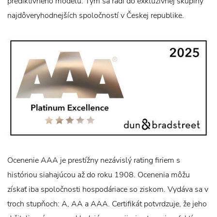
prediktívneho modelu. Tým sa radí do exkluzívnej skupiny
najdôveryhodnejších spoločností v Českej republike.
Ocenenie AAA je prestížny nezávislý rating firiem s
históriou siahajúcou až do roku 1908. Ocenenia môžu
získať iba spoločnosti hospodáriace so ziskom. Vydáva sa v
troch stupňoch: A, AA a AAA. Certifikát potvrdzuje, že jeho