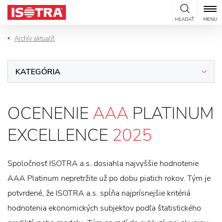
Preskočiť na obsah
HĽADAŤ
MENU
Archív aktualít
KATEGÓRIA
OCENENIE
AAA
PLATINUM
EXCELLENCE
2025
Spoločnosť ISOTRA a.s. dosiahla najvyššie hodnotenie
AAA Platinum nepretržite už po dobu piatich rokov. Tým je
potvrdené, že ISOTRA a.s. spĺňa najprísnejšie kritériá
hodnotenia ekonomických subjektov podľa štatistického