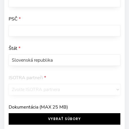
PSČ
*
Štát
*
ISOTRA partneři
*
Dokumentácia (MAX 25 MB)
VYBRAŤ SÚBORY