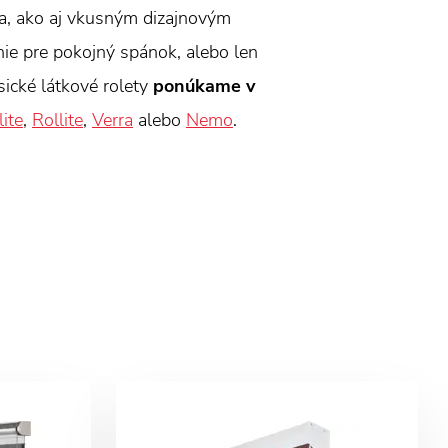
la, ako aj vkusným dizajnovým
nie pre pokojný spánok, alebo len
ické látkové rolety
ponúkame v
ite
,
Rollite
,
Verra
alebo
Nemo
.