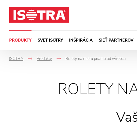
Preskočiť na obsah
PRODUKTY
SVET ISOTRY
INŠPIRÁCIA
SIEŤ PARTNEROV
ISOTRA
Produkty
Rolety na mieru priamo od výrobcu
->
->
ROLETY N
Vaš