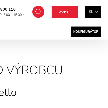
 800 110
Hľadať
SK
DOPYT
Pi 7.00 - 15.00 h
KONFIGURÁTOR
D VÝROBCU
etlo