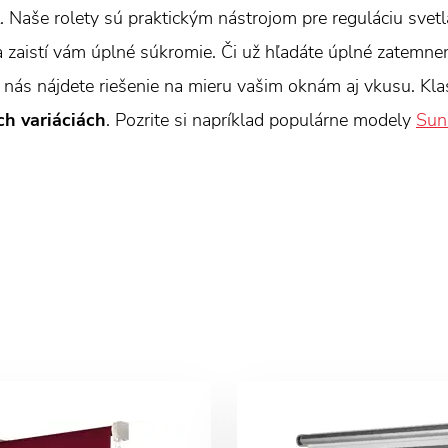
. Naše rolety sú praktickým nástrojom pre reguláciu svet
a zaistí vám úplné súkromie. Či už hľadáte úplné zatemne
nás nájdete riešenie na mieru vašim oknám aj vkusu. Klas
h variáciách
. Pozrite si napríklad populárne modely
Sunl