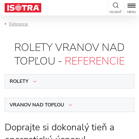
Preskočiť na obsah
HĽADAŤ
MENU
Referencie
ROLETY VRANOV NAD
TOPĽOU -
REFERENCIE
ROLETY
VRANOV NAD TOPĽOU
Doprajte si dokonalý tieň a