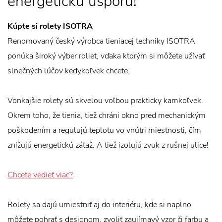
energetickú úsporu!
Kúpte si rolety ISOTRA
Renomovaný český výrobca tieniacej techniky ISOTRA
ponúka široký výber roliet, vďaka ktorým si môžete užívať
slnečných lúčov kedykoľvek chcete.
Vonkajšie rolety sú skvelou voľbou prakticky kamkoľvek.
Okrem toho, že tienia, tiež chráni okno pred mechanickým
poškodením a regulujú teplotu vo vnútri miestnosti, čím
znižujú energetickú záťaž. A tiež izolujú zvuk z rušnej ulice!
Chcete vedieť viac?
Rolety sa dajú umiestniť aj do interiéru, kde si naplno
môžete pohrať s designom, zvoliť zaujímavý vzor či farbu a