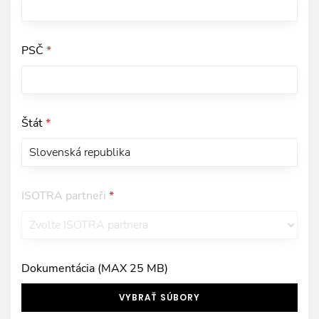
PSČ
*
Štát
*
ISOTRA partneři
*
Dokumentácia (MAX 25 MB)
VYBRAŤ SÚBORY