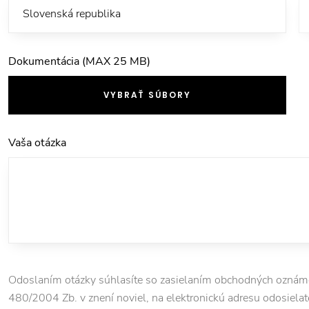
Dokumentácia (MAX 25 MB)
VYBRAŤ SÚBORY
Vaša otázka
Odoslaním otázky súhlasíte so zasielaním obchodných oznámen
480/2004 Zb. v znení noviel, na elektronickú adresu odosielate