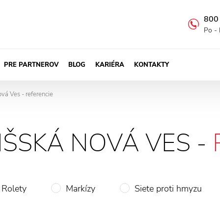
800
Po - 
PRE PARTNEROV
BLOG
KARIÉRA
KONTAKTY
vá Ves - referencie
IŠSKÁ NOVÁ VES -
Rolety
Markízy
Siete proti hmyzu