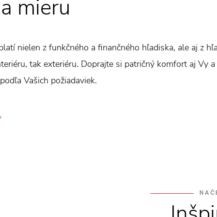
a mieru
oplatí nielen z funkčného a finančného hľadiska, ale aj z h
eriéru, tak exteriéru. Doprajte si patričný komfort aj Vy a
podľa Vašich požiadaviek.
.
NAČ
Inšpi