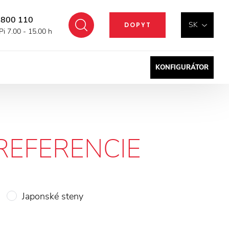
 800 110
Hľadať
SK
DOPYT
Pi 7.00 - 15.00 h
KONFIGURÁTOR
REFERENCIE
Japonské steny