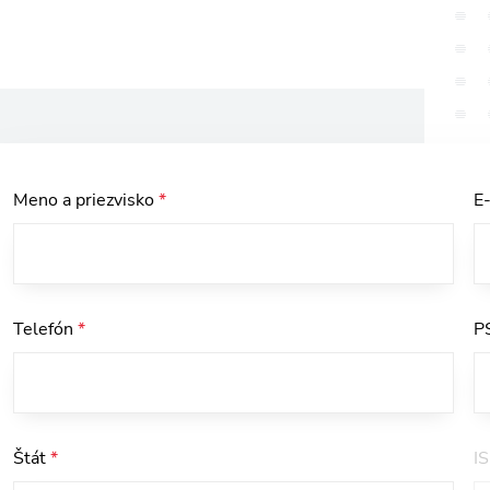
Meno a priezvisko
*
E
Telefón
*
P
Štát
*
I