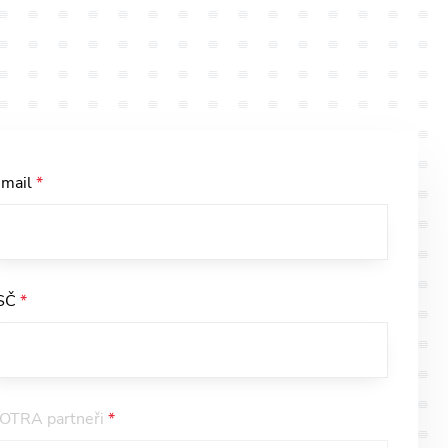
-mail
*
SČ
*
SOTRA partneři
*