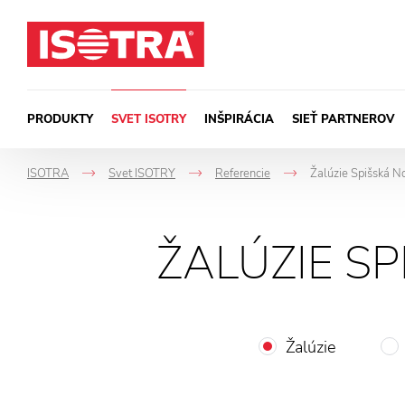
Preskočiť na obsah
PRODUKTY
SVET ISOTRY
INŠPIRÁCIA
SIEŤ PARTNEROV
ISOTRA
Svet ISOTRY
Referencie
Žalúzie Spišská No
->
->
->
ŽALÚZIE SP
Žalúzie