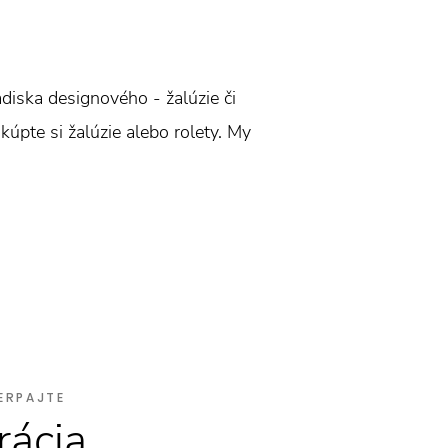
ľadiska designového - žalúzie či
 kúpte si žalúzie alebo rolety. My
ERPAJTE
rácia