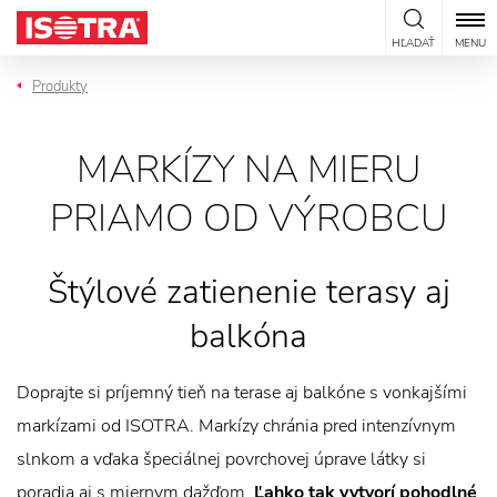
Preskočiť na obsah
HĽADAŤ
MENU
Produkty
MARKÍZY NA MIERU
PRIAMO OD VÝROBCU
Štýlové zatienenie terasy aj
balkóna
Doprajte si príjemný tieň na terase aj balkóne s vonkajšími
markízami od ISOTRA. Markízy chránia pred intenzívnym
slnkom a vďaka špeciálnej povrchovej úprave látky si
poradia aj s miernym dažďom.
Ľahko tak vytvorí pohodlné