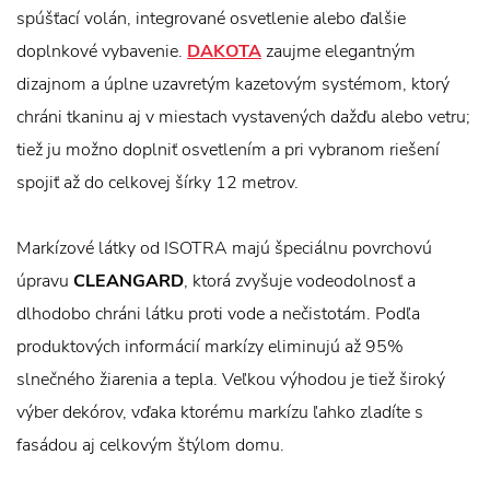
spúšťací volán, integrované osvetlenie alebo ďalšie
doplnkové vybavenie.
DAKOTA
zaujme elegantným
dizajnom a úplne uzavretým kazetovým systémom, ktorý
chráni tkaninu aj v miestach vystavených dažďu alebo vetru;
tiež ju možno doplniť osvetlením a pri vybranom riešení
spojiť až do celkovej šírky 12 metrov.
Markízové látky od ISOTRA majú špeciálnu povrchovú
úpravu
CLEANGARD
, ktorá zvyšuje vodeodolnosť a
dlhodobo chráni látku proti vode a nečistotám. Podľa
produktových informácií markízy eliminujú až 95%
slnečného žiarenia a tepla. Veľkou výhodou je tiež široký
výber dekórov, vďaka ktorému markízu ľahko zladíte s
fasádou aj celkovým štýlom domu.