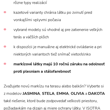
rôzne typy realizácií
kazetové varianty chránia látku po zvinutí pred
vonkajšími vplyvmi počasia
vybrané modely sú vhodné aj pre zatienenie veľkých
terás a väčších plôch
k dispozícii je manuálne aj elektrické ovládanie a pri
niektorých variantoch tiež snímač vietor/slnko
markízové látky majú 10 ročnú záruku na odolnosť
proti plesniam a stálofarebnosť
Zvažujete novú markízu na terasu alebo balkón? Vyberte si
z modelov
JASMINA
,
STELA
,
EMMA
,
OLIVIA
a
DAKOTA
také riešenie, ktoré bude zodpovedať veľkosti priestoru,
požiadavkám na dizajn aj miere ochrany látky. V ISOTRA