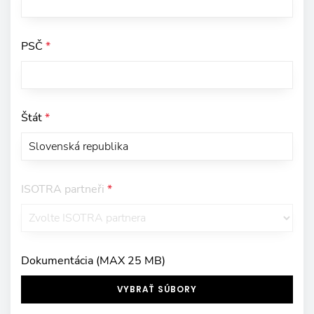
PSČ
*
Štát
*
ISOTRA partneři
*
Dokumentácia (MAX 25 MB)
VYBRAŤ SÚBORY