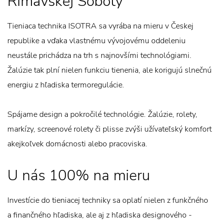
Rimavskej Soboty
Tieniaca technika ISOTRA sa vyrába na mieru v Českej
republike a vďaka vlastnému vývojovému oddeleniu
neustále prichádza na trh s najnovšími technológiami.
Žalúzie tak plní nielen funkciu tienenia, ale korigujú slnečnú
energiu z hľadiska termoregulácie.
Spájame design a pokročilé technológie. Žalúzie, rolety,
markízy, screenové rolety či plisse zvýši užívateľský komfort
akejkoľvek domácnosti alebo pracoviska.
U nás 100% na mieru
Investície do tieniacej techniky sa oplatí nielen z funkčného
a finančného hľadiska, ale aj z hľadiska designového -