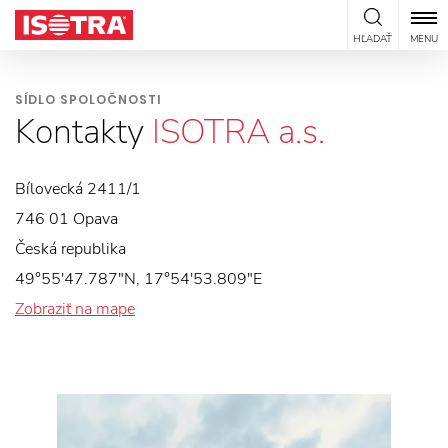
Preskočiť na obsah
HĽADAŤ
MENU
SÍDLO SPOLOČNOSTI
Kontakty
ISOTRA a.s.
Bílovecká 2411/1
746 01 Opava
Česká republika
49°55'47.787"N, 17°54'53.809"E
Zobraziť na mape