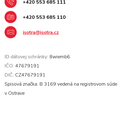
+420 553 685 111
+420 553 685 110
isotra@isotra.cz
ID dátovej schránky:
8wiemb6
IČO:
47679191
DIČ:
CZ47679191
Spisová značka: B 3169 vedená na registrovom súde
v Ostrave