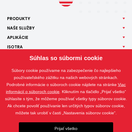
PRODUKTY
NAŠE
SLUŽBY
APLIKÁCIE
ISOTRA
KONTAKT
Súhlas so súbormi cookie
Súbory cookie používame na zabezpečenie čo najlepšieho
používateľského zážitku na našich webových stránkach.
Podrobné informácie o súboroch cookie nájdete na stránke
Viac
informácií o súboroch cookie
. Kliknutím na tlačidlo „Prijať všetko“
súhlasíte s tým, že môžeme používať všetky typy súborov cookie.
Ak chcete povoliť používanie len určitých typov súborov cookie,
môžete tak urobiť v časti „Nastavenia súborov cookie“.
Prijať všetko