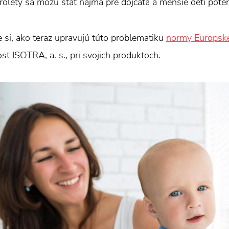
arolety sa môžu stať najmä pre dojčatá a menšie deti po
te si, ako teraz upravujú túto problematiku
normy Europske
sť ISOTRA, a. s., pri svojich produktoch.