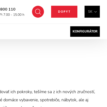
 800 110
Hľadať
SK
DOPYT
Pi 7.00 - 15.00 h
KONFIGURÁTOR
dovať ich pokroky, tešíme sa z ich nových zručností,
é domáce vybavenie, spotrebiče, nábytok, ale aj