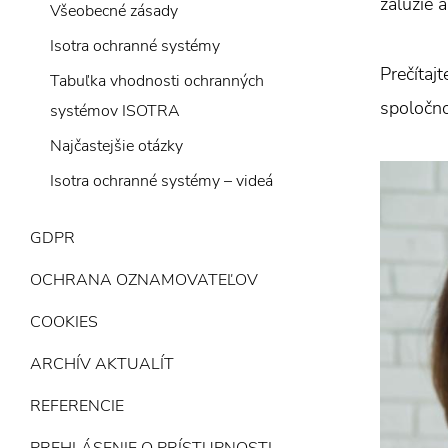
žalúzie 
Všeobecné zásady
Isotra ochranné systémy
Prečítaj
Tabuľka vhodnosti ochranných
spoločno
systémov ISOTRA
Najčastejšie otázky
Isotra ochranné systémy – videá
GDPR
OCHRANA OZNAMOVATEĽOV
COOKIES
ARCHÍV AKTUALÍT
REFERENCIE