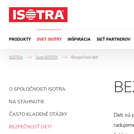
Preskočiť na obsah
PRODUKTY
SVET ISOTRY
INŠPIRÁCIA
SIEŤ PARTNEROV
ISOTRA
Svet ISOTRY
Bezpečnosť detí
->
->
BE
O SPOLOČNOSTI ISOTRA
NA STAHNUTIE
ČASTO KLADENÉ OTÁZKY
Deti sú 
radujeme
BEZPEČNOSŤ DETÍ