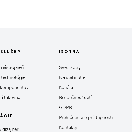
E
SLUŽBY
ISOTRA
 nástrojáreň
Svet Isotry
 technológie
Na stahnutie
 komponentov
Kariéra
á lakovňa
Bezpečnosť detí
GDPR
KÁCIE
Prehlásenie o prístupnosti
Kontakty
 dizajnér