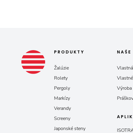
PRODUKTY
NAŠ
Žalúzie
Vlastná
Rolety
Vlastné
Pergoly
Výroba
Markízy
Práškov
Verandy
APLI
Screeny
Japonské steny
ISOTRA