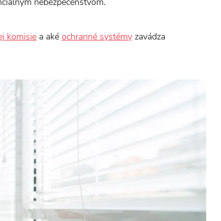
tenciálnym nebezpečenstvom.
j komisie
a aké
ochranné systémy
zavádza