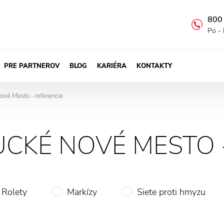
800
Po - 
PRE PARTNEROV
BLOG
KARIÉRA
KONTAKTY
ové Mesto - referencie
UCKÉ NOVÉ MESTO 
Rolety
Markízy
Siete proti hmyzu