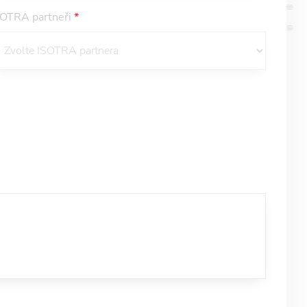
SOTRA partneři
*