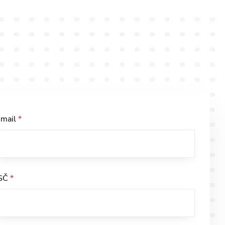
-mail
*
SČ
*