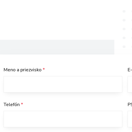
Meno a priezvisko
*
E
Telefón
*
P