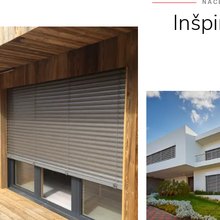
NAČ
Inšpi