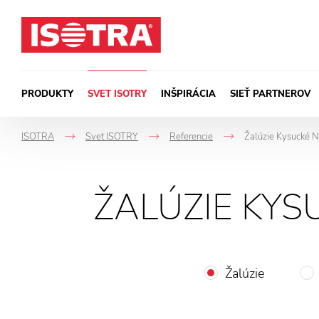
Preskočiť na obsah
PRODUKTY
SVET ISOTRY
INŠPIRÁCIA
SIEŤ PARTNEROV
ISOTRA
Svet ISOTRY
Referencie
Žalúzie Kysucké N
->
->
->
ŽALÚZIE KYS
Žalúzie