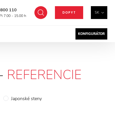
 800 110
Hľadať
SK
DOPYT
Pi 7.00 - 15.00 h
KONFIGURÁTOR
-
REFERENCIE
Japonské steny