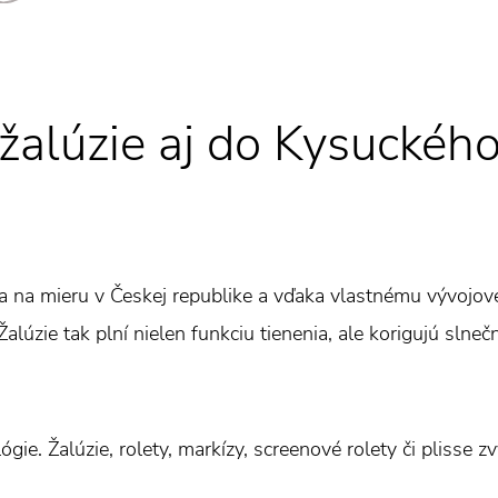
alúzie aj do Kysuckéh
a na mieru v Českej republike a vďaka vlastnému vývojov
alúzie tak plní nielen funkciu tienenia, ale korigujú slneč
gie. Žalúzie, rolety, markízy, screenové rolety či plisse z