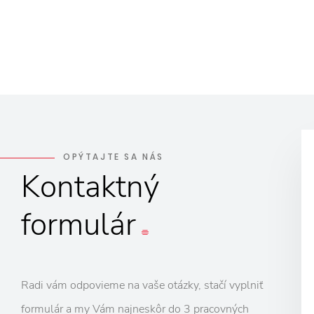
OPÝTAJTE SA NÁS
Kontaktný
formulár
Radi vám odpovieme na vaše otázky, stačí vyplniť
formulár a my Vám najneskôr do 3 pracovných