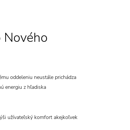
o Nového
ému oddeleniu neustále prichádza
nú energiu z hľadiska
výši užívateľský komfort akejkoľvek