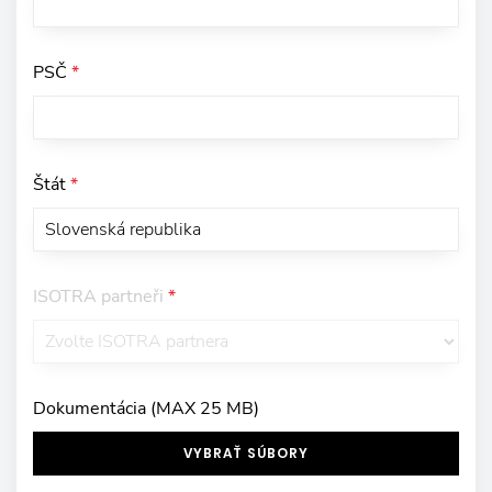
PSČ
*
Štát
*
ISOTRA partneři
*
Dokumentácia (MAX 25 MB)
VYBRAŤ SÚBORY