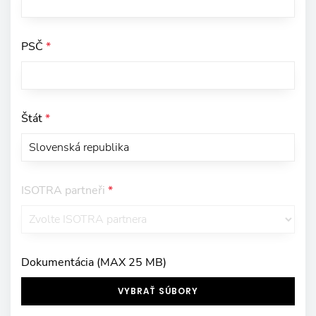
PSČ
*
Štát
*
ISOTRA partneři
*
Dokumentácia (MAX 25 MB)
VYBRAŤ SÚBORY