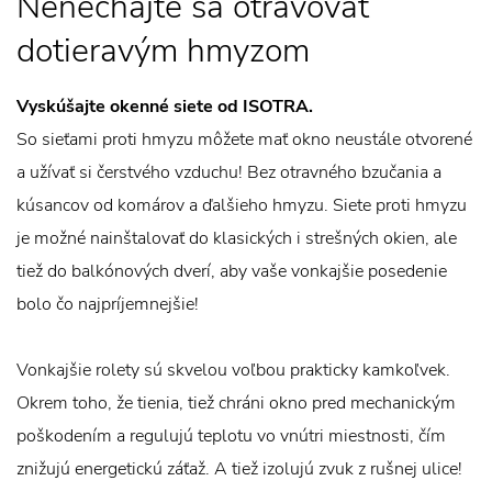
Nenechajte sa otravovať
dotieravým hmyzom
Vyskúšajte okenné siete od ISOTRA.
So sieťami proti hmyzu môžete mať okno neustále otvorené
a užívať si čerstvého vzduchu! Bez otravného bzučania a
kúsancov od komárov a ďalšieho hmyzu. Siete proti hmyzu
je možné nainštalovať do klasických i strešných okien, ale
tiež do balkónových dverí, aby vaše vonkajšie posedenie
bolo čo najpríjemnejšie!
Vonkajšie rolety sú skvelou voľbou prakticky kamkoľvek.
Okrem toho, že tienia, tiež chráni okno pred mechanickým
poškodením a regulujú teplotu vo vnútri miestnosti, čím
znižujú energetickú záťaž. A tiež izolujú zvuk z rušnej ulice!