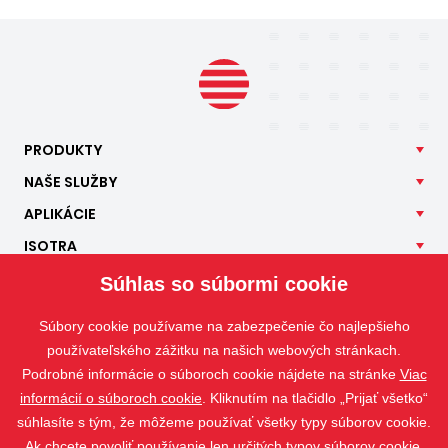
PRODUKTY
NAŠE
SLUŽBY
APLIKÁCIE
ISOTRA
KONTAKT
Súhlas so súbormi cookie
Súbory cookie používame na zabezpečenie čo najlepšieho
používateľského zážitku na našich webových stránkach.
Podrobné informácie o súboroch cookie nájdete na stránke
Viac
informácií o súboroch cookie
. Kliknutím na tlačidlo „Prijať všetko“
súhlasíte s tým, že môžeme používať všetky typy súborov cookie.
Ak chcete povoliť používanie len určitých typov súborov cookie,