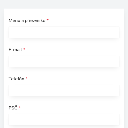
Meno a priezvisko
*
E-mail
*
Telefón
*
PSČ
*