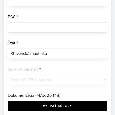
PSČ
*
Štát
*
ISOTRA partneři
*
Dokumentácia (MAX 25 MB)
VYBRAŤ SÚBORY