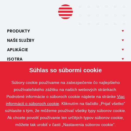
PRODUKTY
NAŠE
SLUŽBY
APLIKÁCIE
ISOTRA
KONTAKT
Súhlas so súbormi cookie
Súbory cookie používame na zabezpečenie čo najlepšieho
používateľského zážitku na našich webových stránkach.
Podrobné informácie o súboroch cookie nájdete na stránke
Viac
informácií o súboroch cookie
. Kliknutím na tlačidlo „Prijať všetko“
súhlasíte s tým, že môžeme používať všetky typy súborov cookie.
Ak chcete povoliť používanie len určitých typov súborov cookie,
môžete tak urobiť v časti „Nastavenia súborov cookie“.