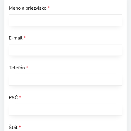
Meno a priezvisko
*
E-mail
*
Telefón
*
PSČ
*
Štát
*