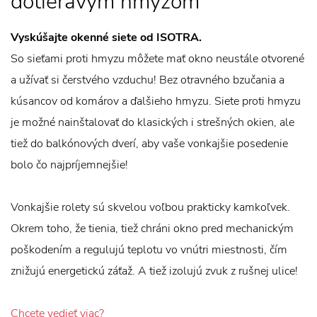
dotieravým hmyzom
Vyskúšajte okenné siete od ISOTRA.
So sieťami proti hmyzu môžete mať okno neustále otvorené
a užívať si čerstvého vzduchu! Bez otravného bzučania a
kúsancov od komárov a ďalšieho hmyzu. Siete proti hmyzu
je možné nainštalovať do klasických i strešných okien, ale
tiež do balkónových dverí, aby vaše vonkajšie posedenie
bolo čo najpríjemnejšie!
Vonkajšie rolety sú skvelou voľbou prakticky kamkoľvek.
Okrem toho, že tienia, tiež chráni okno pred mechanickým
poškodením a regulujú teplotu vo vnútri miestnosti, čím
znižujú energetickú záťaž. A tiež izolujú zvuk z rušnej ulice!
Chcete vedieť viac?