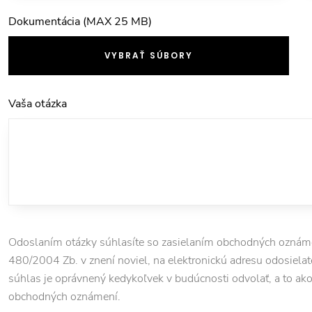
Dokumentácia (MAX 25 MB)
VYBRAŤ SÚBORY
Vaša otázka
Odoslaním otázky súhlasíte so zasielaním obchodných oznámen
480/2004 Zb. v znení noviel, na elektronickú adresu odosielate
súhlas je oprávnený kedykoľvek v budúcnosti odvolať, a to ako pr
obchodných oznámení.