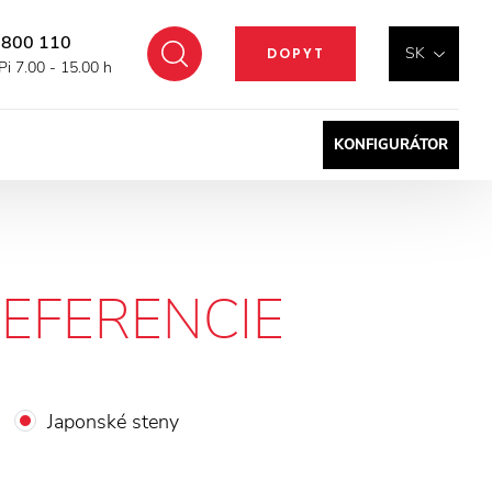
 800 110
Hľadať
SK
DOPYT
Pi 7.00 - 15.00 h
KONFIGURÁTOR
EFERENCIE
Japonské steny