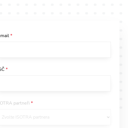
-mail
*
SČ
*
SOTRA partneři
*