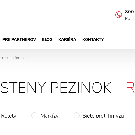
800
Po - 
PRE PARTNEROV
BLOG
KARIÉRA
KONTAKTY
inok - referencie
STENY PEZINOK -
R
Rolety
Markízy
Siete proti hmyzu