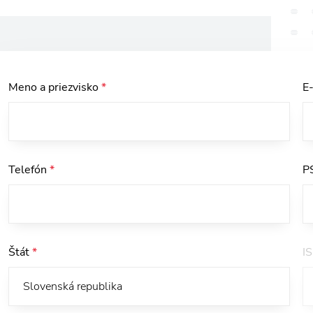
Meno a priezvisko
*
E
Telefón
*
P
Štát
*
I