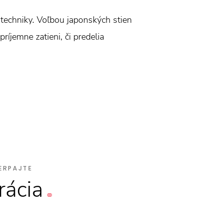
techniky. Voľbou japonských stien
íjemne zatieni, či predelia
ERPAJTE
rácia