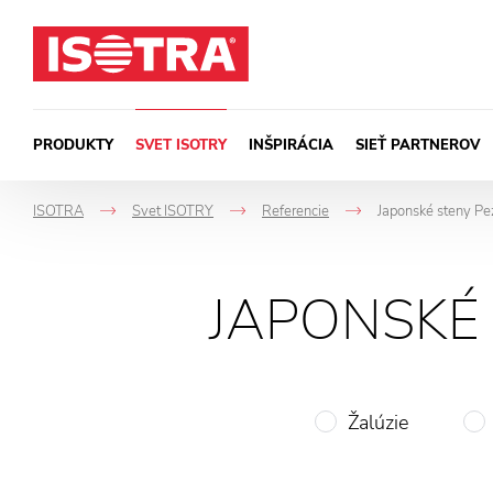
Preskočiť na obsah
PRODUKTY
SVET ISOTRY
INŠPIRÁCIA
SIEŤ PARTNEROV
ISOTRA
Svet ISOTRY
Referencie
Japonské steny Pez
->
->
->
JAPONSKÉ 
Žalúzie