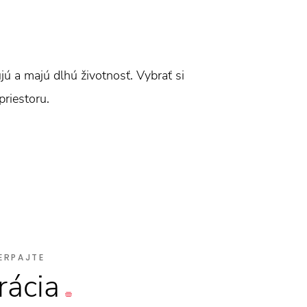
ú a majú dlhú životnosť. Vybrať si
riestoru.
ERPAJTE
rácia