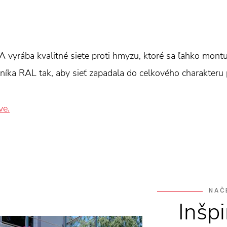
yrába kvalitné siete proti hmyzu, ktoré sa ľahko montuj
íka RAL tak, aby sieť zapadala do celkového charakteru p
ve.
NAČ
Inšpi