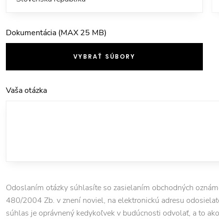
Dokumentácia (MAX 25 MB)
VYBRAŤ SÚBORY
Vaša otázka
Odoslaním otázky súhlasíte so zasielaním obchodných oznámen
480/2004 Zb. v znení noviel, na elektronickú adresu odosielate
súhlas je oprávnený kedykoľvek v budúcnosti odvolať, a to ako pr