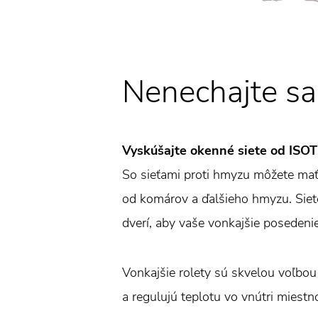
Nenechajte s
Vyskúšajte okenné siete od ISO
So sieťami proti hmyzu môžete mať
od komárov a ďalšieho hmyzu. Siete
dverí, aby vaše vonkajšie posedenie
Vonkajšie rolety sú skvelou voľbou
a regulujú teplotu vo vnútri miestnos