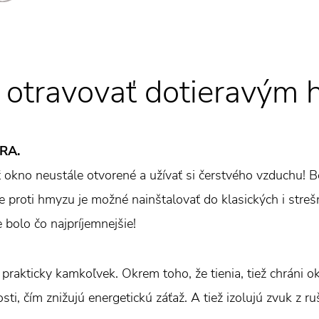
a otravovať dotieravým
TRA.
 okno neustále otvorené a užívať si čerstvého vzduchu! 
 proti hmyzu je možné nainštalovať do klasických i streš
 bolo čo najpríjemnejšie!
 prakticky kamkoľvek. Okrem toho, že tienia, tiež chrán
ti, čím znižujú energetickú záťaž. A tiež izolujú zvuk z ruš