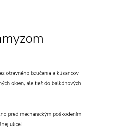
 hmyzom
Bez otravného bzučania a kúsancov
ných okien, ale tiež do balkónových
i okno pred mechanickým poškodením
nej ulice!