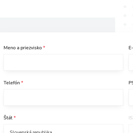
Meno a priezvisko
*
E
Telefón
*
P
Štát
*
I