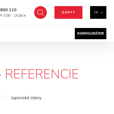
 800 110
Hľadať
SK
DOPYT
Pi 7.00 - 15.00 h
KONFIGURÁTOR
-
REFERENCIE
Japonské steny