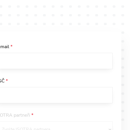
-mail
*
SČ
*
SOTRA partneři
*