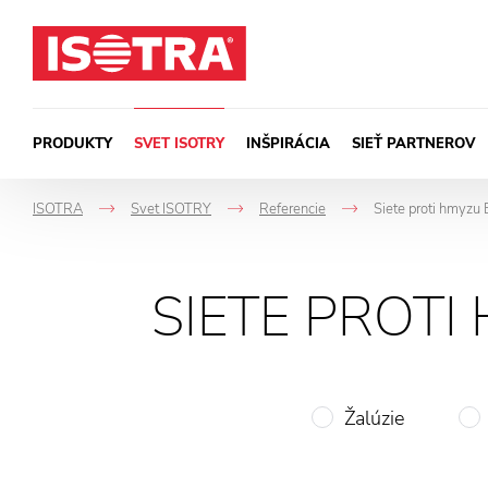
Preskočiť na obsah
PRODUKTY
SVET ISOTRY
INŠPIRÁCIA
SIEŤ PARTNEROV
ISOTRA
Svet ISOTRY
Referencie
Siete proti hmyzu 
->
->
->
SIETE PROTI
Žalúzie