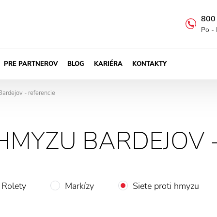
800
Po - 
PRE PARTNEROV
BLOG
KARIÉRA
KONTAKTY
Bardejov - referencie
 HMYZU BARDEJOV 
Rolety
Markízy
Siete proti hmyzu