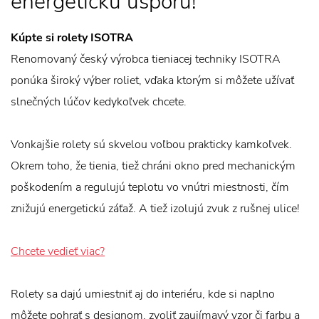
energetickú úsporu!
Kúpte si rolety ISOTRA
Renomovaný český výrobca tieniacej techniky ISOTRA
ponúka široký výber roliet, vďaka ktorým si môžete užívať
slnečných lúčov kedykoľvek chcete.
Vonkajšie rolety sú skvelou voľbou prakticky kamkoľvek.
Okrem toho, že tienia, tiež chráni okno pred mechanickým
poškodením a regulujú teplotu vo vnútri miestnosti, čím
znižujú energetickú záťaž. A tiež izolujú zvuk z rušnej ulice!
Chcete vedieť viac?
Rolety sa dajú umiestniť aj do interiéru, kde si naplno
môžete pohrať s designom, zvoliť zaujímavý vzor či farbu a