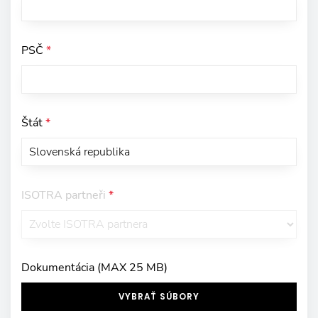
PSČ
*
Štát
*
ISOTRA partneři
*
Dokumentácia (MAX 25 MB)
VYBRAŤ SÚBORY