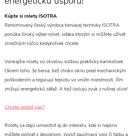
energetickú úsporu!
Kúpte si rolety ISOTRA
Renomovaný český výrobca tieniacej techniky ISOTRA
ponúka široký výber roliet, vďaka ktorým si môžete užívať
slnečných lúčov kedykoľvek chcete.
Vonkajšie rolety sú skvelou voľbou prakticky kamkoľvek.
Okrem toho, že tienia, tiež chráni okno pred mechanickým
poškodením a regulujú teplotu vo vnútri miestnosti, čím
znižujú energetickú záťaž. A tiež izolujú zvuk z rušnej ulice!
Chcete vedieť viac?
Rolety sa dajú umiestniť aj do interiéru, kde si naplno
môžete pohrať s designom, zvoliť zaujímavý vzor či farbu a