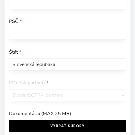
PSČ
*
Štát
*
ISOTRA partneři
*
Dokumentácia (MAX 25 MB)
VYBRAŤ SÚBORY