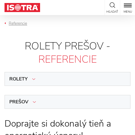
Preskočiť na obsah
HĽADAŤ
MENU
Referencie
ROLETY PREŠOV -
REFERENCIE
ROLETY
PREŠOV
Doprajte si dokonalý tieň a