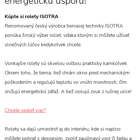
energetickú úsporu!
Kúpte si rolety ISOTRA
Renomovaný český výrobca tieniacej techniky ISOTRA
ponúka široký výber roliet, vďaka ktorým si môžete užívať
slnečných lúčov kedykoľvek chcete.
Vonkajšie rolety sú skvelou voľbou prakticky kamkoľvek.
Okrem toho, že tienia, tiež chráni okno pred mechanickým
poškodením a regulujú teplotu vo vnútri miestnosti, čím
znižujú energetickú záťaž. A tiež izolujú zvuk z rušnej ulice!
Chcete vedieť viac?
Rolety sa dajú umiestniť aj do interiéru, kde si naplno
môžete pohrať s designom, zvoliť zaujímavý vzor či farbu a