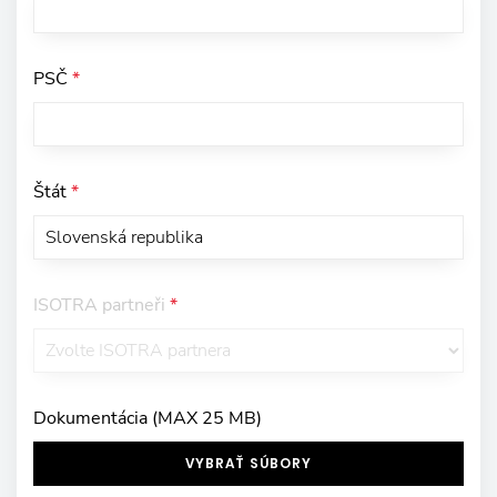
PSČ
*
Štát
*
ISOTRA partneři
*
Dokumentácia (MAX 25 MB)
VYBRAŤ SÚBORY