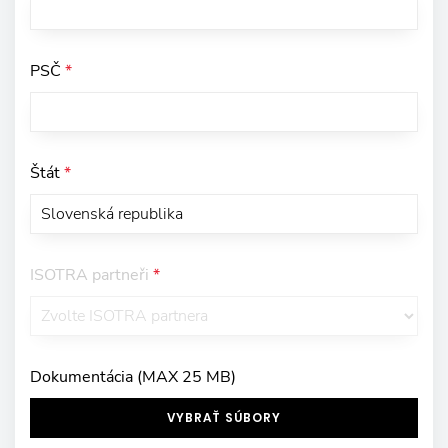
PSČ
*
Štát
*
ISOTRA partneři
*
Dokumentácia (MAX 25 MB)
VYBRAŤ SÚBORY