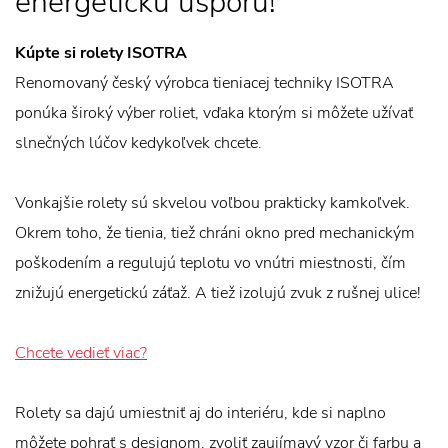
energetickú úsporu!
Kúpte si rolety ISOTRA
Renomovaný český výrobca tieniacej techniky ISOTRA
ponúka široký výber roliet, vďaka ktorým si môžete užívať
slnečných lúčov kedykoľvek chcete.
Vonkajšie rolety sú skvelou voľbou prakticky kamkoľvek.
Okrem toho, že tienia, tiež chráni okno pred mechanickým
poškodením a regulujú teplotu vo vnútri miestnosti, čím
znižujú energetickú záťaž. A tiež izolujú zvuk z rušnej ulice!
Chcete vedieť viac?
Rolety sa dajú umiestniť aj do interiéru, kde si naplno
môžete pohrať s designom, zvoliť zaujímavý vzor či farbu a