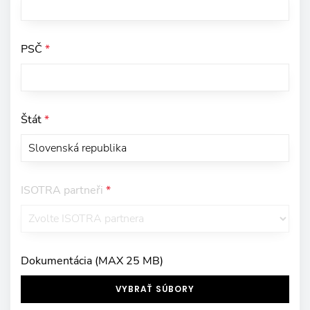
PSČ
*
Štát
*
ISOTRA partneři
*
Dokumentácia (MAX 25 MB)
VYBRAŤ SÚBORY