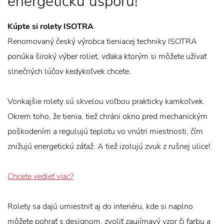
energetickú úsporu!
Kúpte si rolety ISOTRA
Renomovaný český výrobca tieniacej techniky ISOTRA
ponúka široký výber roliet, vďaka ktorým si môžete užívať
slnečných lúčov kedykoľvek chcete.
Vonkajšie rolety sú skvelou voľbou prakticky kamkoľvek.
Okrem toho, že tienia, tiež chráni okno pred mechanickým
poškodením a regulujú teplotu vo vnútri miestnosti, čím
znižujú energetickú záťaž. A tiež izolujú zvuk z rušnej ulice!
Chcete vedieť viac?
Rolety sa dajú umiestniť aj do interiéru, kde si naplno
môžete pohrať s designom, zvoliť zaujímavý vzor či farbu a