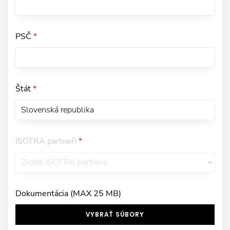
PSČ
*
Štát
*
ISOTRA partneři
*
Dokumentácia (MAX 25 MB)
VYBRAŤ SÚBORY