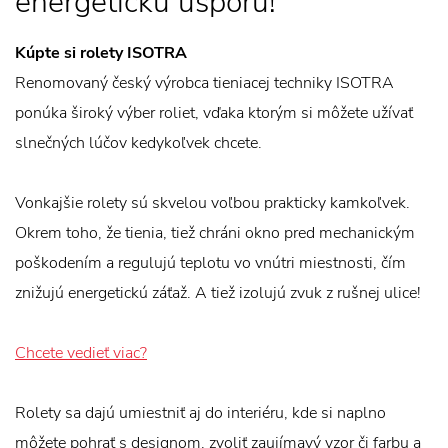
energetickú úsporu!
Kúpte si rolety ISOTRA
Renomovaný český výrobca tieniacej techniky ISOTRA
ponúka široký výber roliet, vďaka ktorým si môžete užívať
slnečných lúčov kedykoľvek chcete.
Vonkajšie rolety sú skvelou voľbou prakticky kamkoľvek.
Okrem toho, že tienia, tiež chráni okno pred mechanickým
poškodením a regulujú teplotu vo vnútri miestnosti, čím
znižujú energetickú záťaž. A tiež izolujú zvuk z rušnej ulice!
Chcete vedieť viac?
Rolety sa dajú umiestniť aj do interiéru, kde si naplno
môžete pohrať s designom, zvoliť zaujímavý vzor či farbu a