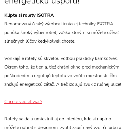
energetickú úsporu!
Kúpte si rolety ISOTRA
Renomovaný český výrobca tieniacej techniky ISOTRA
ponúka široký výber roliet, vďaka ktorým si môžete užívať
slnečných lúčov kedykoľvek chcete.
Vonkajšie rolety sú skvelou voľbou prakticky kamkoľvek.
Okrem toho, že tienia, tiež chráni okno pred mechanickým
poškodením a regulujú teplotu vo vnútri miestnosti, čím
znižujú energetickú záťaž. A tiež izolujú zvuk z rušnej ulice!
Chcete vedieť viac?
Rolety sa dajú umiestniť aj do interiéru, kde si naplno
môžete pohrať s designom, zvoliť zaujímavý vzor či farbu a