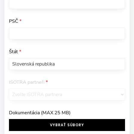
PSČ
*
Štát
*
ISOTRA partneři
*
Dokumentácia (MAX 25 MB)
VYBRAŤ SÚBORY