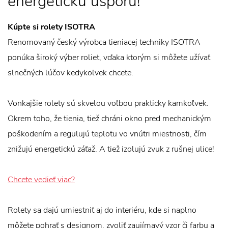
energetickú úsporu!
Kúpte si rolety ISOTRA
Renomovaný český výrobca tieniacej techniky ISOTRA
ponúka široký výber roliet, vďaka ktorým si môžete užívať
slnečných lúčov kedykoľvek chcete.
Vonkajšie rolety sú skvelou voľbou prakticky kamkoľvek.
Okrem toho, že tienia, tiež chráni okno pred mechanickým
poškodením a regulujú teplotu vo vnútri miestnosti, čím
znižujú energetickú záťaž. A tiež izolujú zvuk z rušnej ulice!
Chcete vedieť viac?
Rolety sa dajú umiestniť aj do interiéru, kde si naplno
môžete pohrať s designom, zvoliť zaujímavý vzor či farbu a