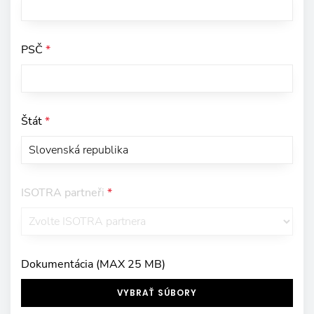
PSČ
*
Štát
*
ISOTRA partneři
*
Dokumentácia (MAX 25 MB)
VYBRAŤ SÚBORY