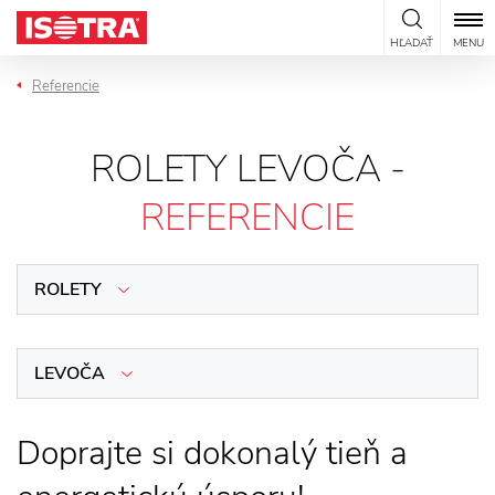
Preskočiť na obsah
HĽADAŤ
MENU
Referencie
ROLETY LEVOČA -
REFERENCIE
ROLETY
LEVOČA
Doprajte si dokonalý tieň a