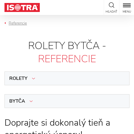
Preskočiť na obsah
HĽADAŤ
MENU
Referencie
ROLETY BYTČA -
REFERENCIE
ROLETY
BYTČA
Doprajte si dokonalý tieň a