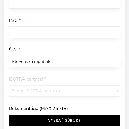
PSČ
*
Štát
*
ISOTRA partneři
*
Dokumentácia (MAX 25 MB)
VYBRAŤ SÚBORY