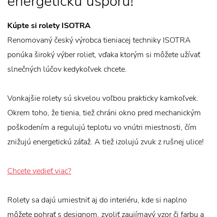
energetickú úsporu!
Kúpte si rolety ISOTRA
Renomovaný český výrobca tieniacej techniky ISOTRA
ponúka široký výber roliet, vďaka ktorým si môžete užívať
slnečných lúčov kedykoľvek chcete.
Vonkajšie rolety sú skvelou voľbou prakticky kamkoľvek.
Okrem toho, že tienia, tiež chráni okno pred mechanickým
poškodením a regulujú teplotu vo vnútri miestnosti, čím
znižujú energetickú záťaž. A tiež izolujú zvuk z rušnej ulice!
Chcete vedieť viac?
Rolety sa dajú umiestniť aj do interiéru, kde si naplno
môžete pohrať s designom, zvoliť zaujímavý vzor či farbu a