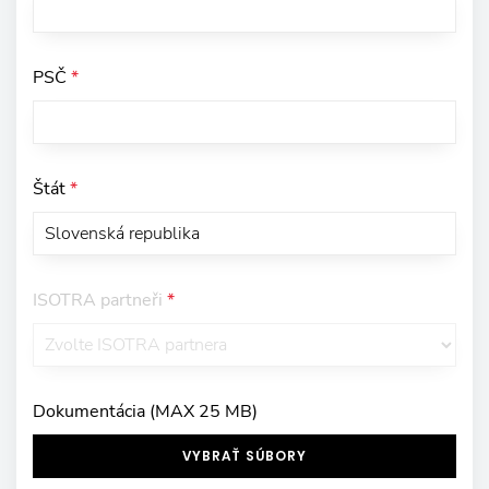
PSČ
*
Štát
*
ISOTRA partneři
*
Dokumentácia (MAX 25 MB)
VYBRAŤ SÚBORY