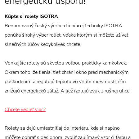
energetickú úsporu!
Kúpte si rolety ISOTRA
Renomovaný český výrobca tieniacej techniky ISOTRA
ponúka široký výber roliet, vďaka ktorým si môžete užívať
slnečných lúčov kedykoľvek chcete.
Vonkajšie rolety sú skvelou voľbou prakticky kamkoľvek.
Okrem toho, že tienia, tiež chráni okno pred mechanickým
poškodením a regulujú teplotu vo vnútri miestnosti, čím
znižujú energetickú záťaž. A tiež izolujú zvuk z rušnej ulice!
Chcete vedieť viac?
Rolety sa dajú umiestniť aj do interiéru, kde si naplno
môžete pohrať s designom, zvoliť zaujímavý vzor či farbu a