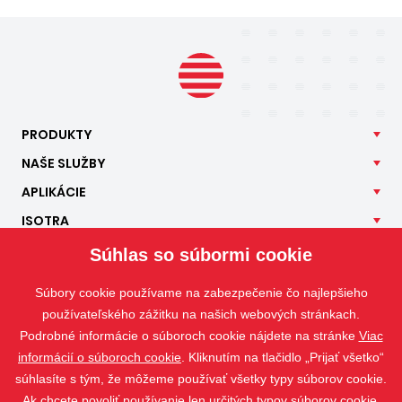
PRODUKTY
NAŠE
SLUŽBY
APLIKÁCIE
ISOTRA
KONTAKT
Súhlas so súbormi cookie
Súbory cookie používame na zabezpečenie čo najlepšieho
používateľského zážitku na našich webových stránkach.
Podrobné informácie o súboroch cookie nájdete na stránke
Viac
informácií o súboroch cookie
. Kliknutím na tlačidlo „Prijať všetko“
súhlasíte s tým, že môžeme používať všetky typy súborov cookie.
Ak chcete povoliť používanie len určitých typov súborov cookie,