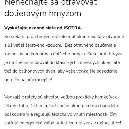
Nenechajte sa otravovať
dotieravým hmyzom
Vyskúšajte okenné siete od ISOTRA.
So sieťami proti hmyzu môžete mať okno neustále otvorené
a užívať si čerstvého vzduchu! Bez otravného bzučania a
kúsancov od komárov a ďalšieho hmyzu. Siete proti hmyzu
je možné nainštalovať do klasických i strešných okien, ale
tiež do balkónových dverí, aby vaše vonkajšie posedenie
bolo čo najpríjemnejšie!
Vonkajšie rolety sú skvelou voľbou prakticky kamkoľvek.
Okrem toho, že tienia, tiež chráni okno pred mechanickým
poškodením a regulujú teplotu vo vnútri miestnosti, čím
znižujú energetickú záťaž. A tiež izolujú zvuk z rušnej ulice!