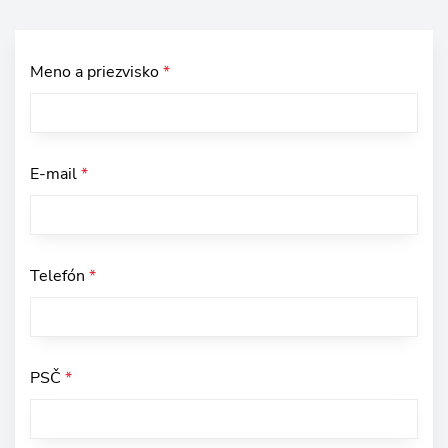
Meno a priezvisko
*
E-mail
*
Telefón
*
PSČ
*