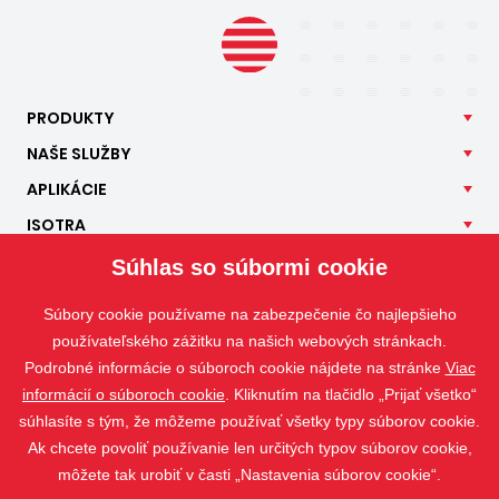
PRODUKTY
NAŠE
SLUŽBY
APLIKÁCIE
ISOTRA
KONTAKT
Súhlas so súbormi cookie
Súbory cookie používame na zabezpečenie čo najlepšieho
používateľského zážitku na našich webových stránkach.
Podrobné informácie o súboroch cookie nájdete na stránke
Viac
informácií o súboroch cookie
. Kliknutím na tlačidlo „Prijať všetko“
súhlasíte s tým, že môžeme používať všetky typy súborov cookie.
Ak chcete povoliť používanie len určitých typov súborov cookie,
môžete tak urobiť v časti „Nastavenia súborov cookie“.