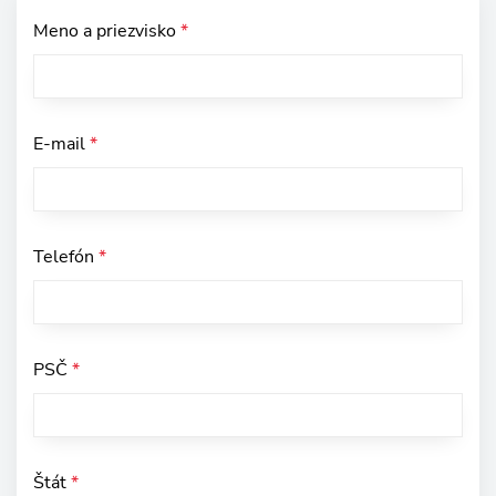
Meno a priezvisko
*
E-mail
*
Telefón
*
PSČ
*
Štát
*