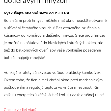
dotieravým hmyzom
Vyskúšajte okenné siete od ISOTRA.
So sieťami proti hmyzu môžete mať okno neustále otvorené
a užívať si čerstvého vzduchu! Bez otravného bzučania a
kúsancov od komárov a ďalšieho hmyzu. Siete proti hmyzu
je možné nainštalovať do klasických i strešných okien, ale
tiež do balkónových dverí, aby vaše vonkajšie posedenie
bolo čo najpríjemnejšie!
Vonkajšie rolety sú skvelou voľbou prakticky kamkoľvek.
Okrem toho, že tienia, tiež chráni okno pred mechanickým
poškodením a regulujú teplotu vo vnútri miestnosti, čím
znižujú energetickú záťaž. A tiež izolujú zvuk z rušnej ulice!
Chcete vedieť viac?