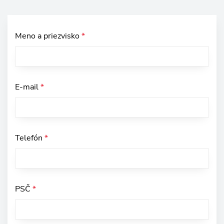
Meno a priezvisko
*
E-mail
*
Telefón
*
PSČ
*