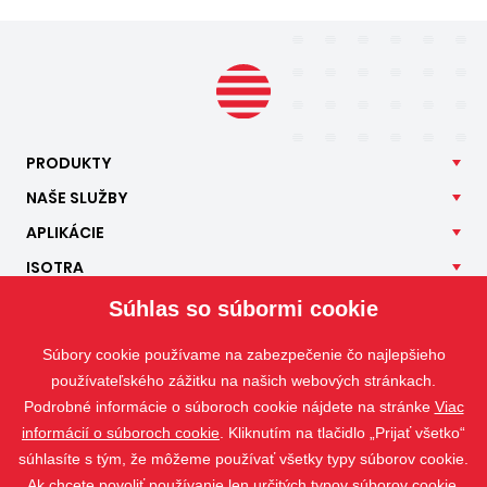
PRODUKTY
NAŠE
SLUŽBY
APLIKÁCIE
ISOTRA
KONTAKT
Súhlas so súbormi cookie
Súbory cookie používame na zabezpečenie čo najlepšieho
používateľského zážitku na našich webových stránkach.
Podrobné informácie o súboroch cookie nájdete na stránke
Viac
informácií o súboroch cookie
. Kliknutím na tlačidlo „Prijať všetko“
súhlasíte s tým, že môžeme používať všetky typy súborov cookie.
Ak chcete povoliť používanie len určitých typov súborov cookie,