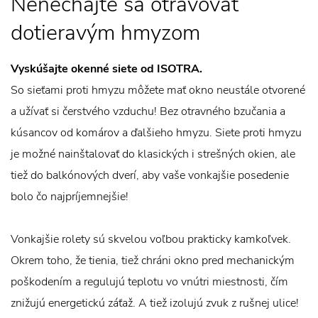
Nenechajte sa otravovať
dotieravým hmyzom
Vyskúšajte okenné siete od ISOTRA.
So sieťami proti hmyzu môžete mať okno neustále otvorené
a užívať si čerstvého vzduchu! Bez otravného bzučania a
kúsancov od komárov a ďalšieho hmyzu. Siete proti hmyzu
je možné nainštalovať do klasických i strešných okien, ale
tiež do balkónových dverí, aby vaše vonkajšie posedenie
bolo čo najpríjemnejšie!
Vonkajšie rolety sú skvelou voľbou prakticky kamkoľvek.
Okrem toho, že tienia, tiež chráni okno pred mechanickým
poškodením a regulujú teplotu vo vnútri miestnosti, čím
znižujú energetickú záťaž. A tiež izolujú zvuk z rušnej ulice!