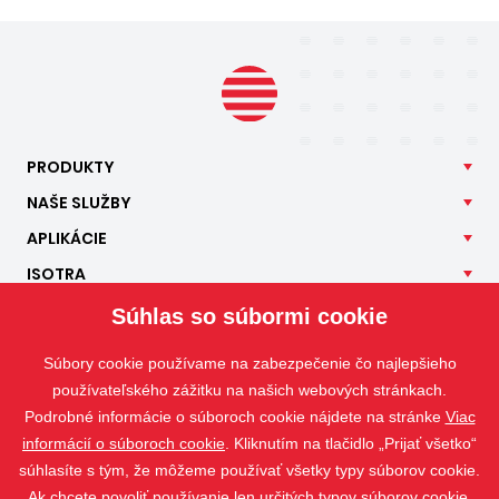
PRODUKTY
NAŠE
SLUŽBY
APLIKÁCIE
ISOTRA
KONTAKT
Súhlas so súbormi cookie
Súbory cookie používame na zabezpečenie čo najlepšieho
používateľského zážitku na našich webových stránkach.
Podrobné informácie o súboroch cookie nájdete na stránke
Viac
informácií o súboroch cookie
. Kliknutím na tlačidlo „Prijať všetko“
súhlasíte s tým, že môžeme používať všetky typy súborov cookie.
Ak chcete povoliť používanie len určitých typov súborov cookie,