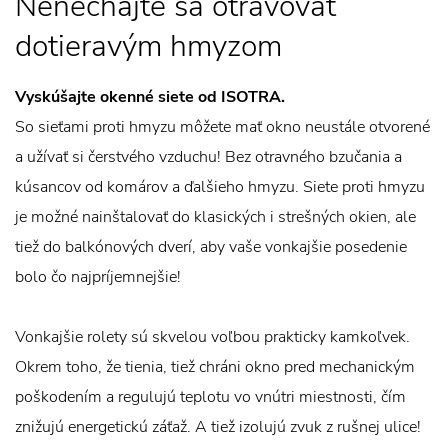
Nenechajte sa otravovať
dotieravým hmyzom
Vyskúšajte okenné siete od ISOTRA.
So sieťami proti hmyzu môžete mať okno neustále otvorené
a užívať si čerstvého vzduchu! Bez otravného bzučania a
kúsancov od komárov a ďalšieho hmyzu. Siete proti hmyzu
je možné nainštalovať do klasických i strešných okien, ale
tiež do balkónových dverí, aby vaše vonkajšie posedenie
bolo čo najpríjemnejšie!
Vonkajšie rolety sú skvelou voľbou prakticky kamkoľvek.
Okrem toho, že tienia, tiež chráni okno pred mechanickým
poškodením a regulujú teplotu vo vnútri miestnosti, čím
znižujú energetickú záťaž. A tiež izolujú zvuk z rušnej ulice!