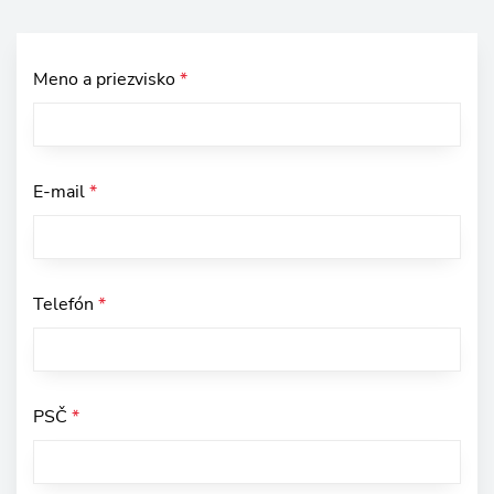
Meno a priezvisko
*
E-mail
*
Telefón
*
PSČ
*