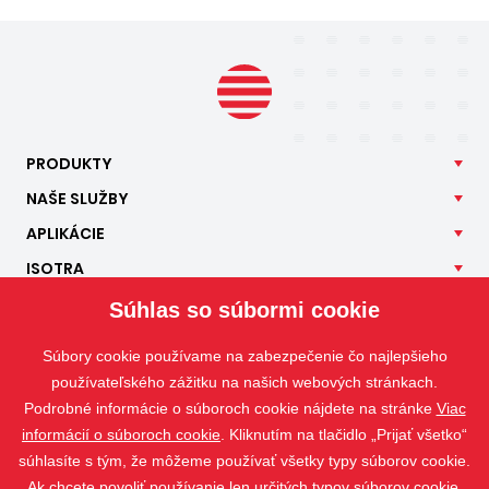
PRODUKTY
NAŠE
SLUŽBY
APLIKÁCIE
ISOTRA
KONTAKT
Súhlas so súbormi cookie
Súbory cookie používame na zabezpečenie čo najlepšieho
používateľského zážitku na našich webových stránkach.
Podrobné informácie o súboroch cookie nájdete na stránke
Viac
informácií o súboroch cookie
. Kliknutím na tlačidlo „Prijať všetko“
súhlasíte s tým, že môžeme používať všetky typy súborov cookie.
Ak chcete povoliť používanie len určitých typov súborov cookie,