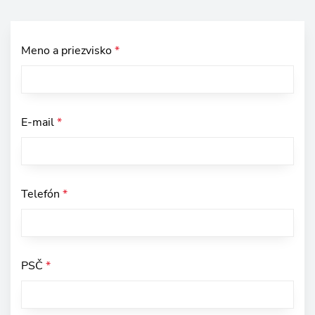
Meno a priezvisko
*
E-mail
*
Telefón
*
PSČ
*