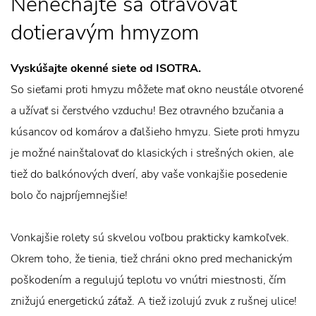
Nenechajte sa otravovať
dotieravým hmyzom
Vyskúšajte okenné siete od ISOTRA.
So sieťami proti hmyzu môžete mať okno neustále otvorené
a užívať si čerstvého vzduchu! Bez otravného bzučania a
kúsancov od komárov a ďalšieho hmyzu. Siete proti hmyzu
je možné nainštalovať do klasických i strešných okien, ale
tiež do balkónových dverí, aby vaše vonkajšie posedenie
bolo čo najpríjemnejšie!
Vonkajšie rolety sú skvelou voľbou prakticky kamkoľvek.
Okrem toho, že tienia, tiež chráni okno pred mechanickým
poškodením a regulujú teplotu vo vnútri miestnosti, čím
znižujú energetickú záťaž. A tiež izolujú zvuk z rušnej ulice!