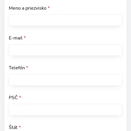
Meno a priezvisko
*
E-mail
*
Telefón
*
PSČ
*
Štát
*