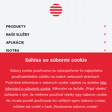
PRODUKTY
NAŠE
SLUŽBY
APLIKÁCIE
ISOTRA
KONTAKT
Súhlas so súbormi cookie
Súbory cookie používame na zabezpečenie čo najlepšieho
používateľského zážitku na našich webových stránkach.
Podrobné informácie o súboroch cookie nájdete na stránke
Viac
informácií o súboroch cookie
. Kliknutím na tlačidlo „Prijať všetko“
súhlasíte s tým, že môžeme používať všetky typy súborov cookie.
Ak chcete povoliť používanie len určitých typov súborov cookie,
môžete tak urobiť v časti „Nastavenia súborov cookie“.