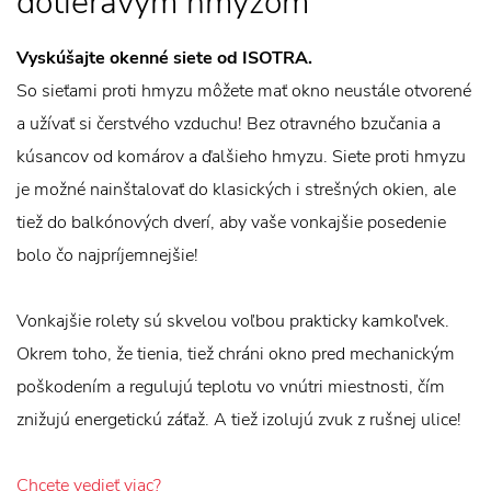
dotieravým hmyzom
Vyskúšajte okenné siete od ISOTRA.
So sieťami proti hmyzu môžete mať okno neustále otvorené
a užívať si čerstvého vzduchu! Bez otravného bzučania a
kúsancov od komárov a ďalšieho hmyzu. Siete proti hmyzu
je možné nainštalovať do klasických i strešných okien, ale
tiež do balkónových dverí, aby vaše vonkajšie posedenie
bolo čo najpríjemnejšie!
Vonkajšie rolety sú skvelou voľbou prakticky kamkoľvek.
Okrem toho, že tienia, tiež chráni okno pred mechanickým
poškodením a regulujú teplotu vo vnútri miestnosti, čím
znižujú energetickú záťaž. A tiež izolujú zvuk z rušnej ulice!
Chcete vedieť viac?