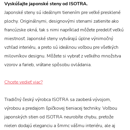
Vyskúšajte japonské steny od ISOTRA.
Japonské steny sú ideálnym tienením pre veľké presklené
plochy. Originálnymi, designovými stenami zatienite ako
francúzske okná, tak s nimi napríklad môžete predeliť veľkú
miestnosť. Japonské steny vytvárajú úplne výnimočný
vzhľad interiéru, a preto sú ideálnou voľbou pre všetkých
milovníkov designu. Môžete si vybrať z veľkého množstva
vzorov a farieb, vrátane spôsobu ovládania.
Chcete vedieť viac?
Tradičný český výrobca ISOTRA sa zaoberá vývojom,
výrobou a predajom špičkovej tieniacej techniky. Voľbou
japonských stien od ISOTRA neurobíte chybu, pretože
nielen dodajú eleganciu a šmrnc vášmu interiéru, ale aj