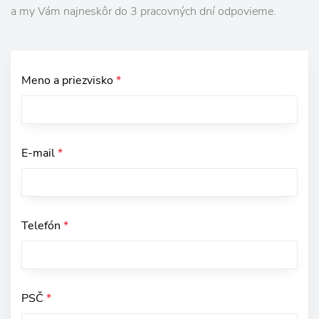
a my Vám najneskôr do 3 pracovných dní odpovieme.
Meno a priezvisko
*
E-mail
*
Telefón
*
PSČ
*