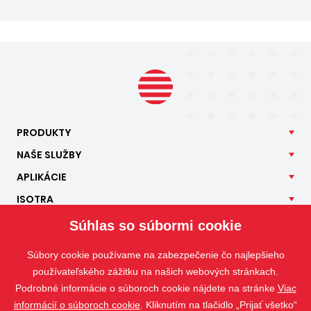
PRODUKTY
NAŠE
SLUŽBY
APLIKÁCIE
ISOTRA
KONTAKT
Súhlas so súbormi cookie
Súbory cookie používame na zabezpečenie čo najlepšieho
používateľského zážitku na našich webových stránkach.
Podrobné informácie o súboroch cookie nájdete na stránke
Viac
informácií o súboroch cookie
. Kliknutím na tlačidlo „Prijať všetko“