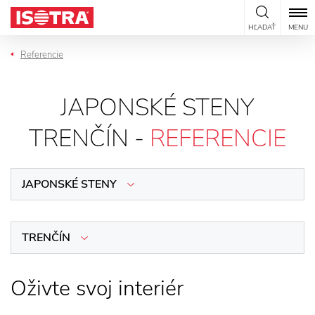
Preskočiť na obsah
HĽADAŤ
MENU
Referencie
JAPONSKÉ STENY
TRENČÍN -
REFERENCIE
JAPONSKÉ STENY
TRENČÍN
Oživte svoj interiér