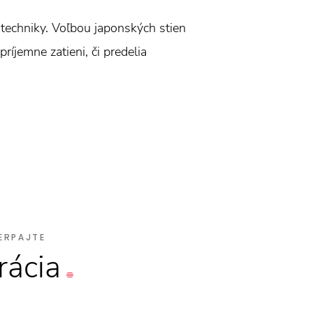
techniky. Voľbou japonských stien
íjemne zatieni, či predelia
ERPAJTE
rácia