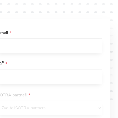
-mail
*
SČ
*
SOTRA partneři
*