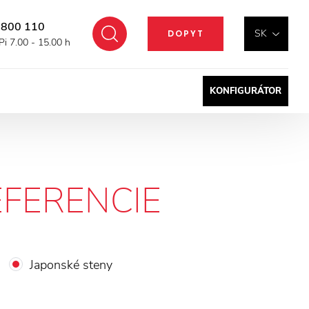
 800 110
Hľadať
SK
DOPYT
Pi 7.00 - 15.00 h
KONFIGURÁTOR
EFERENCIE
Japonské steny