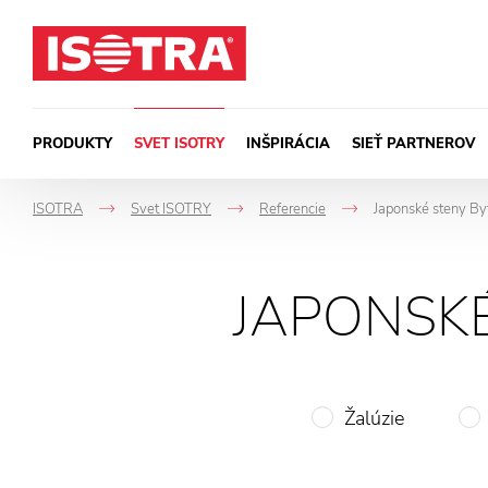
Preskočiť na obsah
PRODUKTY
SVET ISOTRY
INŠPIRÁCIA
SIEŤ PARTNEROV
ISOTRA
Svet ISOTRY
Referencie
Japonské steny Byt
->
->
->
JAPONSKÉ
Žalúzie