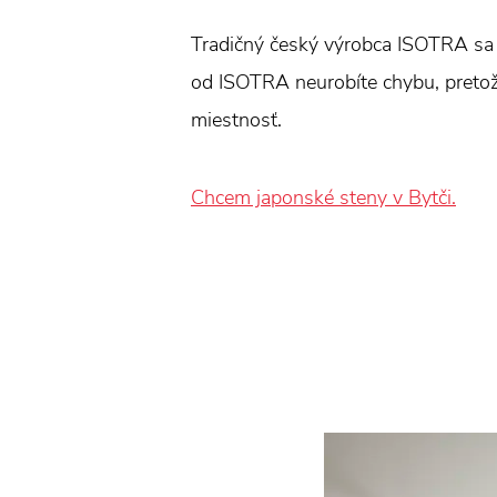
Tradičný český výrobca ISOTRA sa z
od ISOTRA neurobíte chybu, pretože 
miestnosť.
Chcem japonské steny v Bytči.