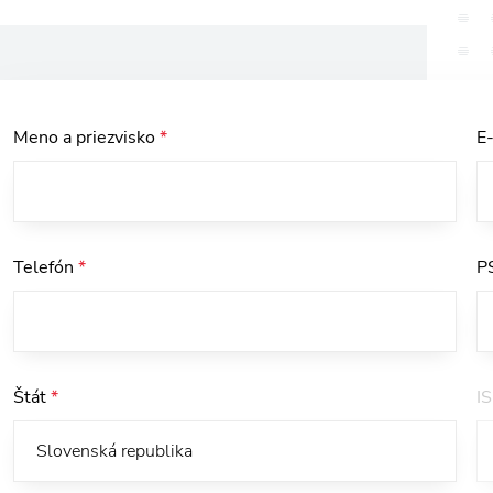
Meno a priezvisko
*
E
Telefón
*
P
Štát
*
I