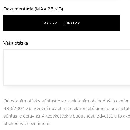
Dokumentácia (MAX 25 MB)
VYBRAŤ SÚBORY
Vaša otázka
Odoslaním otázky súhlasíte so zasielaním obchodných oznámen
480/2004 Zb. v znení noviel, na elektronickú adresu odosielate
súhlas je oprávnený kedykoľvek v budúcnosti odvolať, a to ako pr
obchodných oznámení.