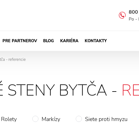
800
Po - 
PRE PARTNEROV
BLOG
KARIÉRA
KONTAKTY
ča - referencie
 STENY BYTČA -
R
Rolety
Markízy
Siete proti hmyzu