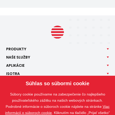
PRODUKTY
NAŠE
SLUŽBY
APLIKÁCIE
ISOTRA
KONTAKT
Súhlas so súbormi cookie
Súbory cookie používame na zabezpečenie čo najlepšieho
používateľského zážitku na našich webových stránkach.
Podrobné informácie o súboroch cookie nájdete na stránke
Viac
informácií o súboroch cookie
. Kliknutím na tlačidlo „Prijať všetko“