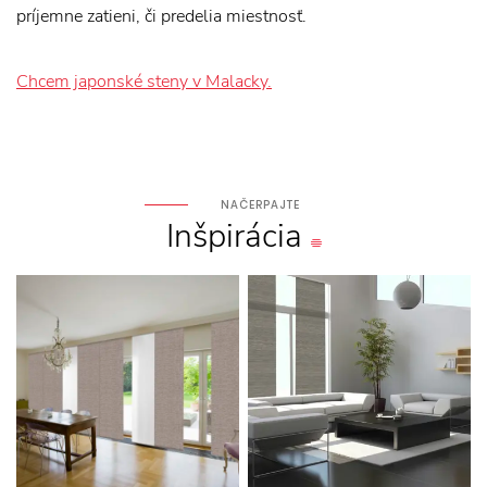
príjemne zatieni, či predelia miestnosť.
Chcem japonské steny v Malacky.
NAČERPAJTE
Inšpirácia