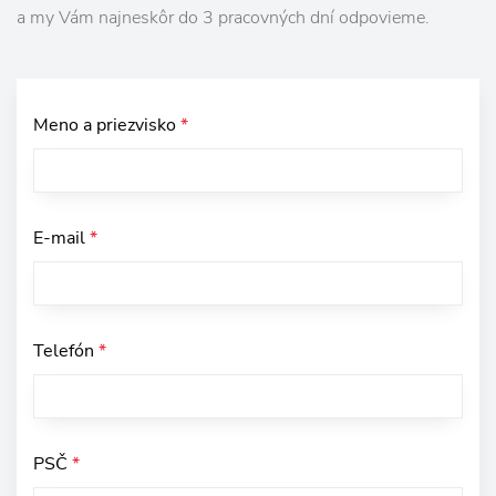
a my Vám najneskôr do 3 pracovných dní odpovieme.
Meno a priezvisko
*
E-mail
*
Telefón
*
PSČ
*