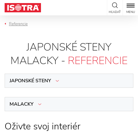
Preskočiť na obsah
HĽADAŤ
MENU
Referencie
JAPONSKÉ STENY
MALACKY -
REFERENCIE
JAPONSKÉ STENY
MALACKY
Oživte svoj interiér