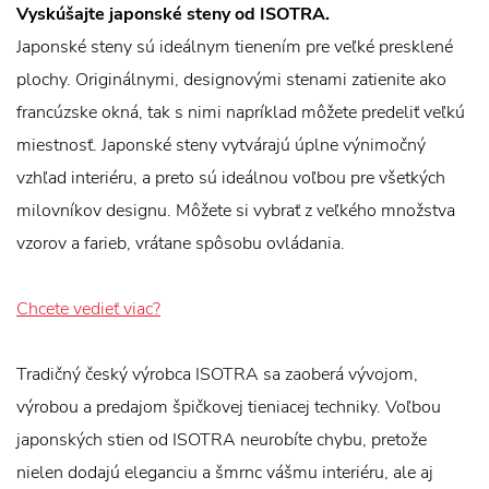
Vyskúšajte japonské steny od ISOTRA.
Japonské steny sú ideálnym tienením pre veľké presklené
plochy. Originálnymi, designovými stenami zatienite ako
francúzske okná, tak s nimi napríklad môžete predeliť veľkú
miestnosť. Japonské steny vytvárajú úplne výnimočný
vzhľad interiéru, a preto sú ideálnou voľbou pre všetkých
milovníkov designu. Môžete si vybrať z veľkého množstva
vzorov a farieb, vrátane spôsobu ovládania.
Chcete vedieť viac?
Tradičný český výrobca ISOTRA sa zaoberá vývojom,
výrobou a predajom špičkovej tieniacej techniky. Voľbou
japonských stien od ISOTRA neurobíte chybu, pretože
nielen dodajú eleganciu a šmrnc vášmu interiéru, ale aj