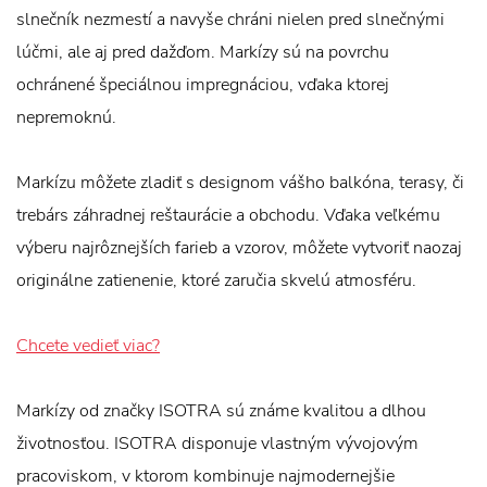
slnečník nezmestí a navyše chráni nielen pred slnečnými
lúčmi, ale aj pred dažďom. Markízy sú na povrchu
ochránené špeciálnou impregnáciou, vďaka ktorej
nepremoknú.
Markízu môžete zladiť s designom vášho balkóna, terasy, či
trebárs záhradnej reštaurácie a obchodu. Vďaka veľkému
výberu najrôznejších farieb a vzorov, môžete vytvoriť naozaj
originálne zatienenie, ktoré zaručia skvelú atmosféru.
Chcete vedieť viac?
Markízy od značky ISOTRA sú známe kvalitou a dlhou
životnosťou. ISOTRA disponuje vlastným vývojovým
pracoviskom, v ktorom kombinuje najmodernejšie