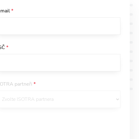
-mail
*
SČ
*
SOTRA partneři
*