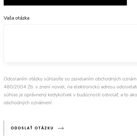
Vaša otázka
Odoslaním otázky súhlasíte so zasielaním obchodných oznámen
480/2004 Zb. v znení noviel, na elektronickú adresu odosielate
súhlas je oprávnený kedykoľvek v budúcnosti odvolať, a to ako pr
obchodných oznámení.
ODOSLAŤ OTÁZKU