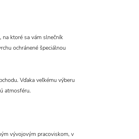
, na ktoré sa vám slnečník
ovrchu ochránené špeciálnou
 obchodu. Vďaka veľkému výberu
lú atmosféru.
tným vývojovým pracoviskom, v