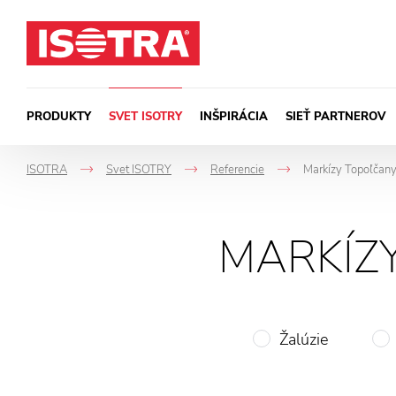
Preskočiť na obsah
PRODUKTY
SVET ISOTRY
INŠPIRÁCIA
SIEŤ PARTNEROV
ISOTRA
Svet ISOTRY
Referencie
Markízy Topoľčany 
->
->
->
MARKÍZ
Žalúzie