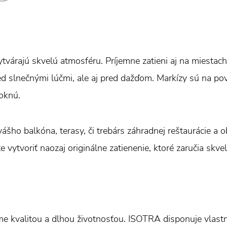
tvárajú skvelú atmosféru. Príjemne zatieni aj na miestach
ed slnečnými lúčmi, ale aj pred dažďom. Markízy sú na p
oknú.
ášho balkóna, terasy, či trebárs záhradnej reštaurácie a
e vytvoriť naozaj originálne zatienenie, ktoré zaručia skve
e kvalitou a dlhou životnosťou. ISOTRA disponuje vlas