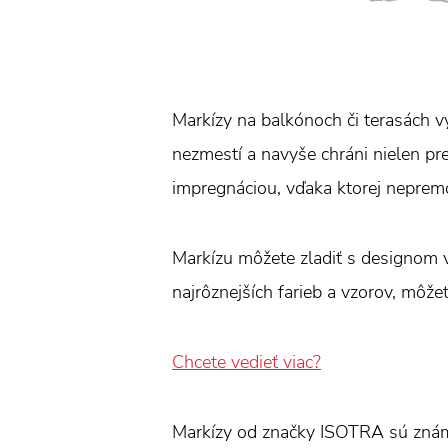
Markízy na balkónoch či terasách vy
nezmestí a navyše chráni nielen pr
impregnáciou, vďaka ktorej neprem
Markízu môžete zladiť s designom v
najrôznejších farieb a vzorov, môžet
Chcete vedieť viac?
Markízy od značky ISOTRA sú znám