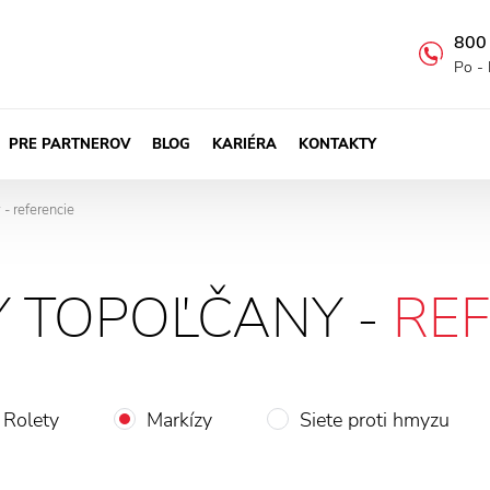
800
Po - 
PRE PARTNEROV
BLOG
KARIÉRA
KONTAKTY
- referencie
Y TOPOĽČANY -
REF
Rolety
Markízy
Siete proti hmyzu