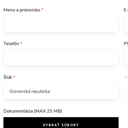
Meno a priezvisko
*
E
Telefón
*
P
Štát
*
I
Dokumentácia (MAX 25 MB)
VYBRAŤ SÚBORY