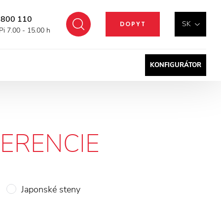
 800 110
Hľadať
SK
DOPYT
Pi 7.00 - 15.00 h
KONFIGURÁTOR
ERENCIE
Japonské steny