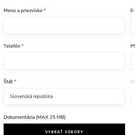
Meno a priezvisko
*
E
Telefón
*
P
Štát
*
I
Dokumentácia (MAX 25 MB)
VYBRAŤ SÚBORY