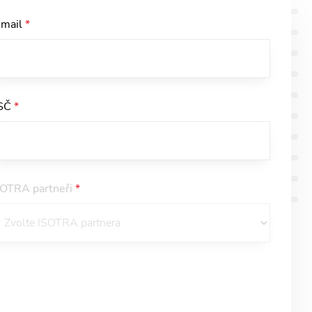
-mail
*
SČ
*
SOTRA partneři
*