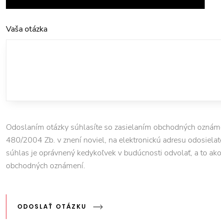
Vaša otázka
Odoslaním otázky súhlasíte so zasielaním obchodných oznámen
480/2004 Zb. v znení noviel, na elektronickú adresu odosielate
súhlas je oprávnený kedykoľvek v budúcnosti odvolať, a to ako pr
obchodných oznámení.
ODOSLAŤ OTÁZKU