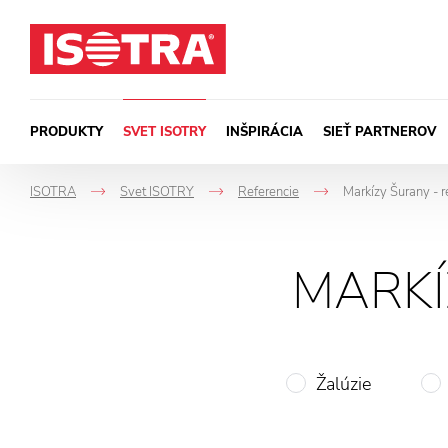
Preskočiť na obsah
PRODUKTY
SVET ISOTRY
INŠPIRÁCIA
SIEŤ PARTNEROV
ISOTRA
Svet ISOTRY
Referencie
Markízy Šurany - r
->
->
->
MARKÍ
Žalúzie