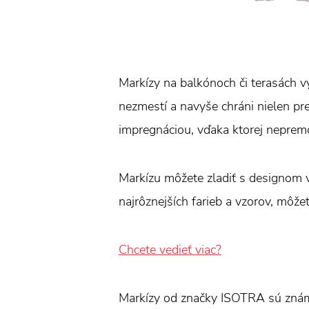
Markízy na balkónoch či terasách vy
nezmestí a navyše chráni nielen pr
impregnáciou, vďaka ktorej neprem
Markízu môžete zladiť s designom v
najrôznejších farieb a vzorov, môžet
Chcete vedieť viac?
Markízy od značky ISOTRA sú znám