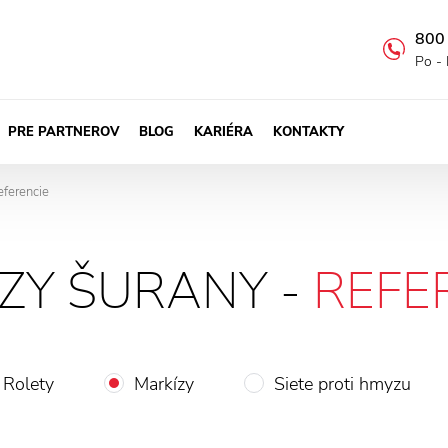
800
Po - 
PRE PARTNEROV
BLOG
KARIÉRA
KONTAKTY
eferencie
ZY ŠURANY -
REFE
Rolety
Markízy
Siete proti hmyzu