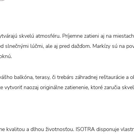
tvárajú skvelú atmosféru. Príjemne zatieni aj na miestach
ed slnečnými lúčmi, ale aj pred dažďom. Markízy sú na p
oknú.
ášho balkóna, terasy, či trebárs záhradnej reštaurácie a
e vytvoriť naozaj originálne zatienenie, ktoré zaručia skve
e kvalitou a dlhou životnosťou. ISOTRA disponuje vlas