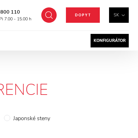
 800 110
Hľadať
SK
DOPYT
Pi 7.00 - 15.00 h
KONFIGURÁTOR
RENCIE
Japonské steny