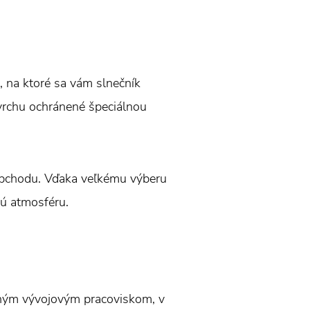
, na ktoré sa vám slnečník
ovrchu ochránené špeciálnou
 obchodu. Vďaka veľkému výberu
lú atmosféru.
tným vývojovým pracoviskom, v