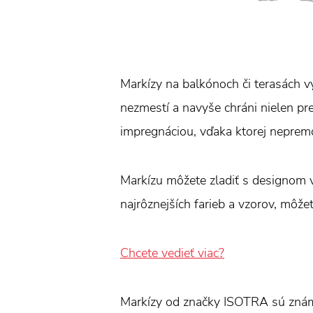
Markízy na balkónoch či terasách vy
nezmestí a navyše chráni nielen pr
impregnáciou, vďaka ktorej neprem
Markízu môžete zladiť s designom v
najrôznejších farieb a vzorov, môžet
Chcete vedieť viac?
Markízy od značky ISOTRA sú znám