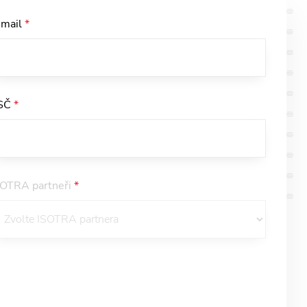
-mail
*
SČ
*
SOTRA partneři
*