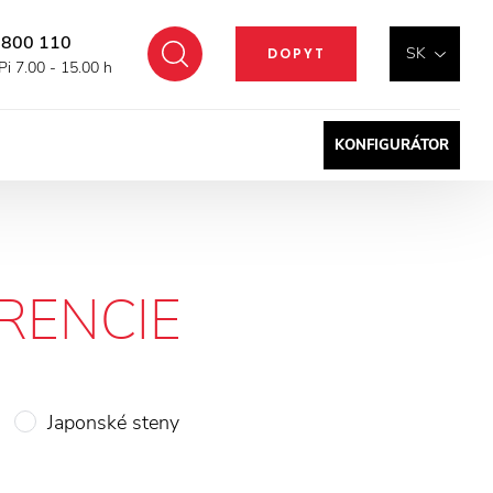
 800 110
Hľadať
SK
DOPYT
Pi 7.00 - 15.00 h
KONFIGURÁTOR
RENCIE
Japonské steny