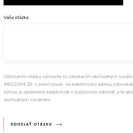
Vaša otázka
Odoslaním otázky súhlasíte so zasielaním obchodných oznámen
480/2004 Zb. v znení noviel, na elektronickú adresu odosielate
súhlas je oprávnený kedykoľvek v budúcnosti odvolať, a to ako pr
obchodných oznámení.
ODOSLAŤ OTÁZKU