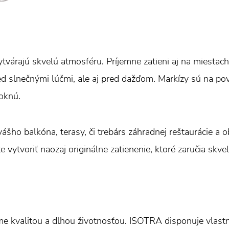
tvárajú skvelú atmosféru. Príjemne zatieni aj na miestach
ed slnečnými lúčmi, ale aj pred dažďom. Markízy sú na p
oknú.
ášho balkóna, terasy, či trebárs záhradnej reštaurácie a
e vytvoriť naozaj originálne zatienenie, ktoré zaručia skve
e kvalitou a dlhou životnosťou. ISOTRA disponuje vlas