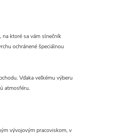
, na ktoré sa vám slnečník
ovrchu ochránené špeciálnou
 obchodu. Vďaka veľkému výberu
lú atmosféru.
tným vývojovým pracoviskom, v