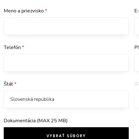
Meno a priezvisko
*
E
Telefón
*
P
Štát
*
I
Dokumentácia (MAX 25 MB)
VYBRAŤ SÚBORY