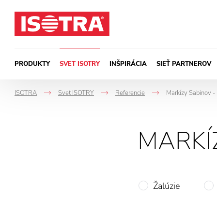
Preskočiť na obsah
PRODUKTY
SVET ISOTRY
INŠPIRÁCIA
SIEŤ PARTNEROV
ISOTRA
Svet ISOTRY
Referencie
Markízy Sabinov - 
->
->
->
MARKÍ
Žalúzie