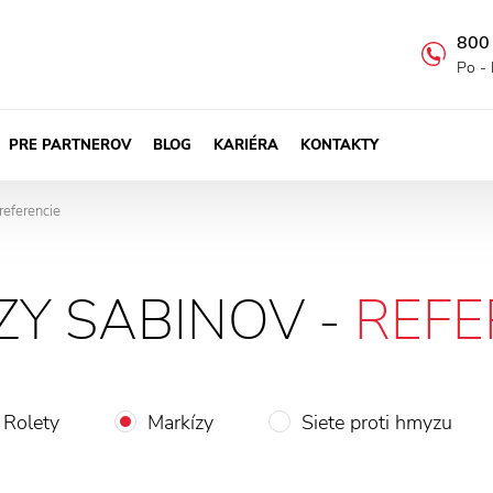
800
Po - 
PRE PARTNEROV
BLOG
KARIÉRA
KONTAKTY
referencie
ZY SABINOV -
REFE
Rolety
Markízy
Siete proti hmyzu