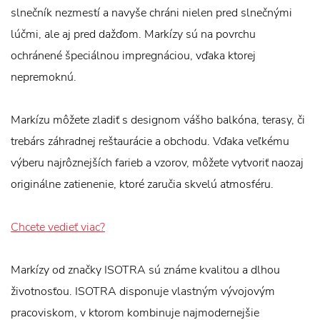
slnečník nezmestí a navyše chráni nielen pred slnečnými
lúčmi, ale aj pred dažďom. Markízy sú na povrchu
ochránené špeciálnou impregnáciou, vďaka ktorej
nepremoknú.
Markízu môžete zladiť s designom vášho balkóna, terasy, či
trebárs záhradnej reštaurácie a obchodu. Vďaka veľkému
výberu najrôznejších farieb a vzorov, môžete vytvoriť naozaj
originálne zatienenie, ktoré zaručia skvelú atmosféru.
Chcete vedieť viac?
Markízy od značky ISOTRA sú známe kvalitou a dlhou
životnosťou. ISOTRA disponuje vlastným vývojovým
pracoviskom, v ktorom kombinuje najmodernejšie