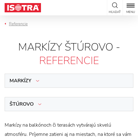
Preskočiť na obsah
HĽADAŤ
MENU
Referencie
MARKÍZY ŠTÚROVO -
REFERENCIE
MARKÍZY
ŠTÚROVO
Markízy na balkónoch či terasách vytvárajú skvelú
atmosféru. Príjemne zatieni aj na miestach, na ktoré sa vám