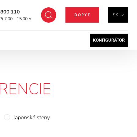
 800 110
Hľadať
SK
DOPYT
Pi 7.00 - 15.00 h
KONFIGURÁTOR
RENCIE
Japonské steny