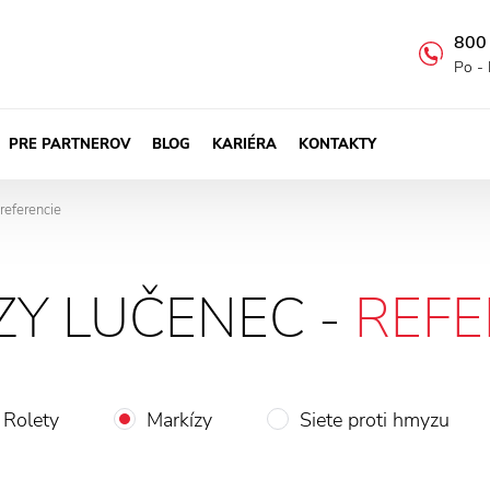
800
Po - 
PRE PARTNEROV
BLOG
KARIÉRA
KONTAKTY
referencie
ZY LUČENEC -
REFE
Rolety
Markízy
Siete proti hmyzu