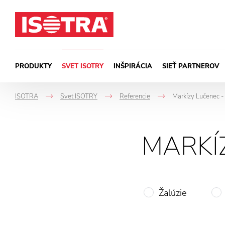
Preskočiť na obsah
PRODUKTY
SVET ISOTRY
INŠPIRÁCIA
SIEŤ PARTNEROV
ISOTRA
Svet ISOTRY
Referencie
Markízy Lučenec - 
->
->
->
MARKÍ
Žalúzie