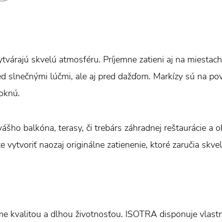
tvárajú skvelú atmosféru. Príjemne zatieni aj na miestach
ed slnečnými lúčmi, ale aj pred dažďom. Markízy sú na p
oknú.
ášho balkóna, terasy, či trebárs záhradnej reštaurácie a
e vytvoriť naozaj originálne zatienenie, ktoré zaručia skve
e kvalitou a dlhou životnosťou. ISOTRA disponuje vlas