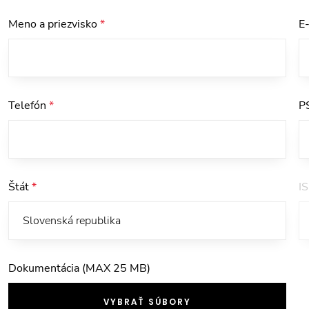
Meno a priezvisko
*
E
Telefón
*
P
Štát
*
I
Dokumentácia (MAX 25 MB)
VYBRAŤ SÚBORY