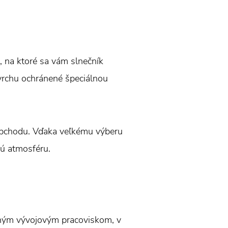
, na ktoré sa vám slnečník
ovrchu ochránené špeciálnou
 obchodu. Vďaka veľkému výberu
lú atmosféru.
tným vývojovým pracoviskom, v