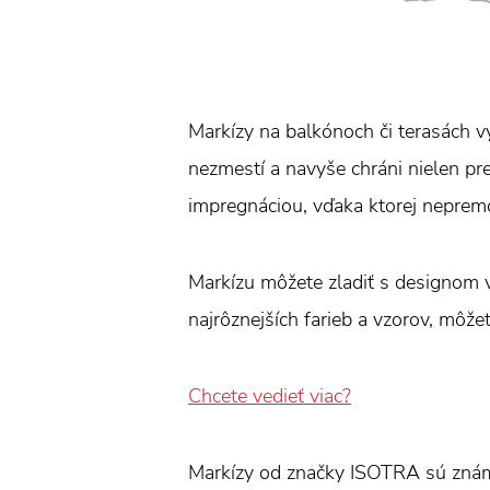
Markízy na balkónoch či terasách vy
nezmestí a navyše chráni nielen pr
impregnáciou, vďaka ktorej neprem
Markízu môžete zladiť s designom v
najrôznejších farieb a vzorov, môžet
Chcete vedieť viac?
Markízy od značky ISOTRA sú znám