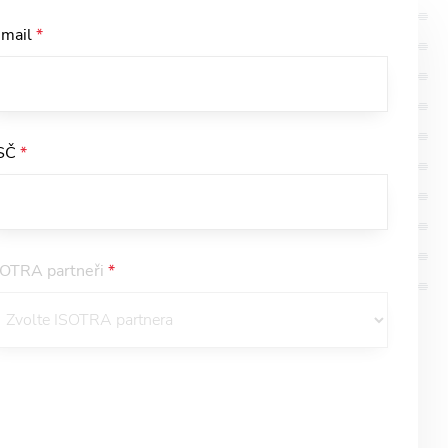
-mail
*
SČ
*
SOTRA partneři
*