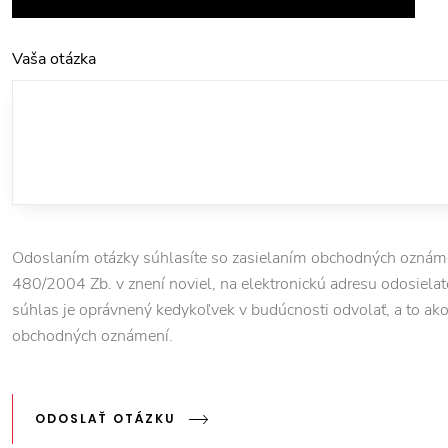
Vaša otázka
Odoslaním otázky súhlasíte so zasielaním obchodných oznámen
480/2004 Zb. v znení noviel, na elektronickú adresu odosielate
súhlas je oprávnený kedykoľvek v budúcnosti odvolať, a to ako pr
obchodných oznámení.
ODOSLAŤ OTÁZKU